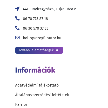
4405 Nyíregyháza, Lujza utca 6.
06 70 773 87 18
06 30 570 37 33
hello@szegfubutor.hu
További elérhetőségek
Információk
Adatvédelmi tájékoztató
Általános szerződési feltételek
Karrier