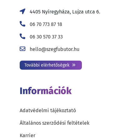
4405 Nyíregyháza, Lujza utca 6.
06 70 773 87 18
06 30 570 37 33
hello@szegfubutor.hu
További elérhetőségek
Információk
Adatvédelmi tájékoztató
Általános szerződési feltételek
Karrier