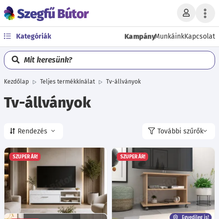
Kampány
Kategóriák
Munkáink
Kapcsolat
Mit keresünk?
Kezdőlap
Teljes termékkínálat
Tv-állványok
Tv-állványok
Rendezés
További szűrők
SZUPER ÁR!
SZUPER ÁR!
Egyedileg is!