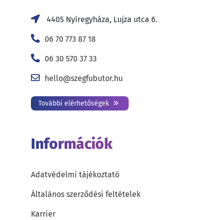
4405 Nyíregyháza, Lujza utca 6.
06 70 773 87 18
06 30 570 37 33
hello@szegfubutor.hu
További elérhetőségek
Információk
Adatvédelmi tájékoztató
Általános szerződési feltételek
Karrier