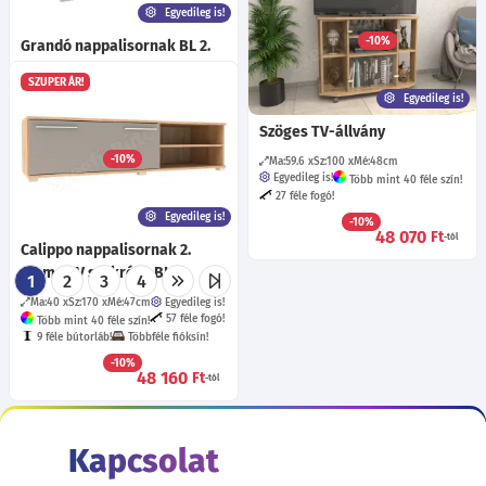
Egyedileg is!
Ma:48
Sz:140
Mé:40
cm
-10%
Grandó nappalisornak BL 2.
47 795
Ft
eleme 100-as TV szekrény
SZUPER ÁR!
Ma:50
Sz:100
Mé:51
cm
Egyedileg is!
Egyedileg is!
57 féle fogó!
Több mint 40 féle szín!
Szöges TV-állvány
9 féle bútorláb!
Többféle fióksín!
-10%
Ma:59.6
Sz:100
Mé:48
cm
48 070
Ft
-tól
Egyedileg is!
Több mint 40 féle szín!
27 féle fogó!
Egyedileg is!
-10%
48 070
Ft
-tól
Calippo nappalisornak 2.
eleme TV szekrény BL
1
2
3
4
Ma:40
Sz:170
Mé:47
cm
Egyedileg is!
57 féle fogó!
Több mint 40 féle szín!
9 féle bútorláb!
Többféle fióksín!
-10%
48 160
Ft
-tól
Kapcsolat