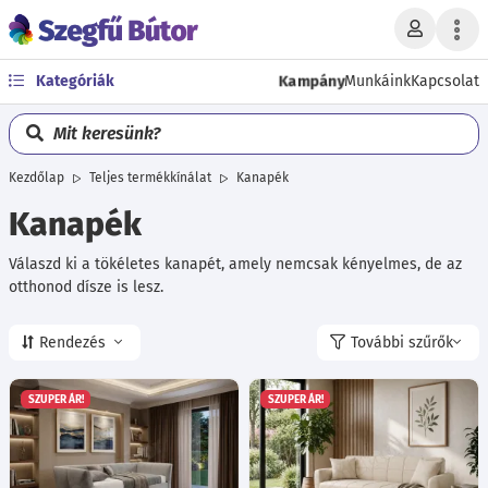
Kampány
Kategóriák
Munkáink
Kapcsolat
Mit keresünk?
Kezdőlap
Teljes termékkínálat
Kanapék
Kanapék
Válaszd ki a tökéletes kanapét, amely nemcsak kényelmes, de az
otthonod dísze is lesz.
Rendezés
További szűrők
SZUPER ÁR!
SZUPER ÁR!