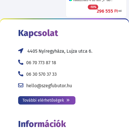
Választható 4 db fém „v” láb !
-10%
296 555
Ft
-tól
Kapcsolat
4405 Nyíregyháza, Lujza utca 6.
06 70 773 87 18
06 30 570 37 33
hello@szegfubutor.hu
További elérhetőségek
Információk