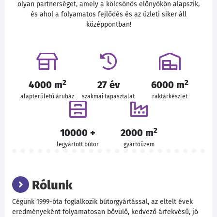
olyan partnerséget, amely a kölcsönös előnyökön alapszik,
és ahol a folyamatos fejlődés és az üzleti siker áll
középpontban!
2
2
4000 m
27 év
6000 m
alapterületű áruház
szakmai tapasztalat
raktárkészlet
2
10000 +
2000 m
legyártott bútor
gyártóüzem
Rólunk
Cégünk 1999-óta foglalkozik bútorgyártással, az eltelt évek
eredményeként folyamatosan bővülő, kedvező árfekvésű, jó