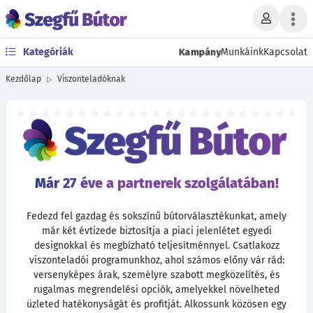
Kampány
Kategóriák
Munkáink
Kapcsolat
Kezdőlap
Viszonteladóknak
Már 27 éve a partnerek szolgálatában!
Fedezd fel gazdag és sokszínű bútorválasztékunkat, amely
már két évtizede biztosítja a piaci jelenlétet egyedi
designokkal és megbízható teljesítménnyel. Csatlakozz
viszonteladói programunkhoz, ahol számos előny vár rád:
versenyképes árak, személyre szabott megközelítés, és
rugalmas megrendelési opciók, amelyekkel növelheted
üzleted hatékonyságát és profitját. Alkossunk közösen egy