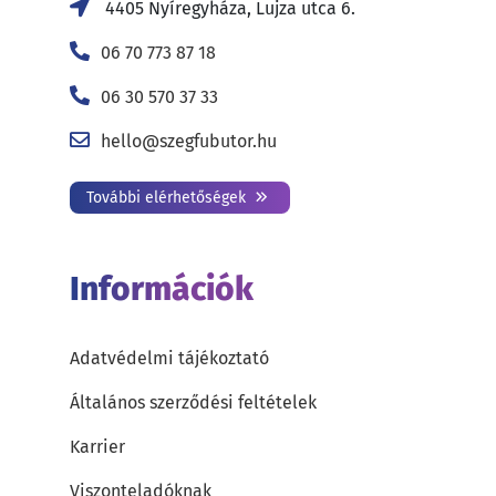
4405 Nyíregyháza, Lujza utca 6.
06 70 773 87 18
06 30 570 37 33
hello@szegfubutor.hu
További elérhetőségek
Információk
Adatvédelmi tájékoztató
Általános szerződési feltételek
Karrier
Viszonteladóknak