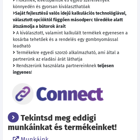
Fióksínek, kivetőpántok és egyéb szerelvények
könnyedén és gyorsan kiválaszthatóak
Saját fejlesztésű valós idejű kalkulációs technológiával,
választott opcióktól függően másodperc töredéke alatt
átszámolja a bútorok árait
A kiválasztott, valamint kalkulált termékek egyenesen a
kosárba tehetőek és a rendelés egy gombnyomással
leadható
Termékekre egyedi szorzó alkalmazható, ami által a
partnerünk az eladási árát láthatja
Rendszerünk használata partnereinknek
teljesen
ingyenes
!
Tekintsd meg eddigi
munkáinkat és termékeinket!
Munkáink