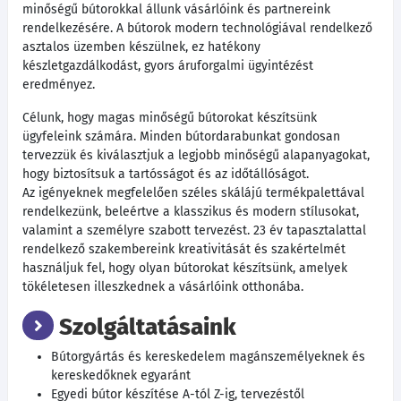
minőségű bútorokkal állunk vásárlóink és partnereink
rendelkezésére. A bútorok modern technológiával rendelkező
asztalos üzemben készülnek, ez hatékony
készletgazdálkodást, gyors áruforgalmi ügyintézést
eredményez.
Célunk, hogy magas minőségű bútorokat készítsünk
ügyfeleink számára. Minden bútordarabunkat gondosan
tervezzük és kiválasztjuk a legjobb minőségű alapanyagokat,
hogy biztosítsuk a tartósságot és az időtállóságot.
Az igényeknek megfelelően széles skálájú termékpalettával
rendelkezünk, beleértve a klasszikus és modern stílusokat,
valamint a személyre szabott tervezést. 23 év tapasztalattal
rendelkező szakembereink kreativitását és szakértelmét
használjuk fel, hogy olyan bútorokat készítsünk, amelyek
tökéletesen illeszkednek a vásárlóink otthonába.
Szolgáltatásaink
Bútorgyártás és kereskedelem magánszemélyeknek és
kereskedőknek egyaránt
Egyedi bútor készítése A-tól Z-ig, tervezéstől