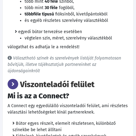
több mint
40 féle
színből,
több mint
30 féle
fogóból,
többféle típusú
fióksínből, kivetőpántokból
és egyéb részletes szerelvény választékból
egyedi bútor tervezése esetében
végtelen szín, méret, szerelvény választékból
válogathat és adhatja le a rendelést!
Választható színek és szerelvények listáját folyamatosan
bővítjük, illetve tájékoztatjuk partnereinket az
újdonságainkról!
Viszonteladói felület
Mi is az a Connect?
A Connect egy egyedülálló viszonteladói felület, ami részletes
választási lehetőségeket kínál partnereknek.
Bútor egyes részeit, elemeit részletesen, különböző
színekbe be lehet állítani