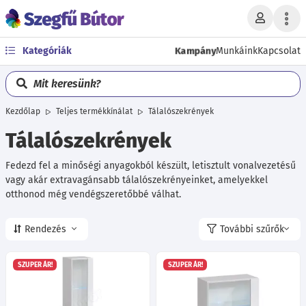
Kampány
Kategóriák
Munkáink
Kapcsolat
Mit keresünk?
Kezdőlap
Teljes termékkínálat
Tálalószekrények
Tálalószekrények
Fedezd fel a minőségi anyagokból készült, letisztult vonalvezetésű
vagy akár extravagánsabb tálalószekrényeinket, amelyekkel
otthonod még vendégszeretőbbé válhat.
Rendezés
További szűrők
SZUPER ÁR!
SZUPER ÁR!