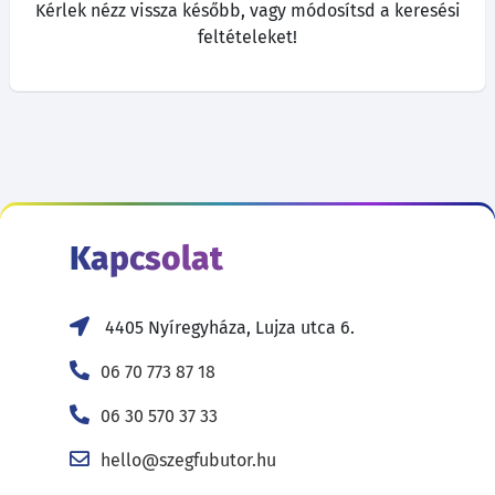
Kérlek nézz vissza később, vagy módosítsd a keresési
feltételeket!
Kapcsolat
4405 Nyíregyháza, Lujza utca 6.
06 70 773 87 18
06 30 570 37 33
hello@szegfubutor.hu