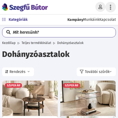
Kampány
Kategóriák
Munkáink
Kapcsolat
Mit keresünk?
Kezdőlap
Teljes termékkínálat
Dohányzóasztalok
Dohányzóasztalok
Rendezés
További szűrők
SZUPER ÁR!
SZUPER ÁR!