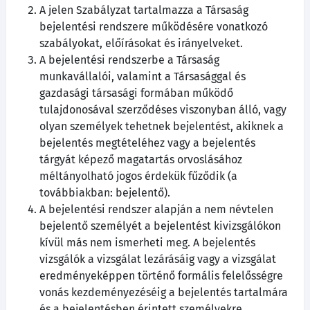
A jelen Szabályzat tartalmazza a Társaság
bejelentési rendszere működésére vonatkozó
szabályokat, előírásokat és irányelveket.
A bejelentési rendszerbe a Társaság
munkavállalói, valamint a Társasággal és
gazdasági társasági formában működő
tulajdonosával szerződéses viszonyban álló, vagy
olyan személyek tehetnek bejelentést, akiknek a
bejelentés megtételéhez vagy a bejelentés
tárgyát képező magatartás orvoslásához
méltányolható jogos érdekük fűződik (a
továbbiakban: bejelentő).
A bejelentési rendszer alapján a nem névtelen
bejelentő személyét a bejelentést kivizsgálókon
kívül más nem ismerheti meg. A bejelentés
vizsgálók a vizsgálat lezárásáig vagy a vizsgálat
eredményeképpen történő formális felelősségre
vonás kezdeményezéséig a bejelentés tartalmára
és a bejelentésben érintett személyekre