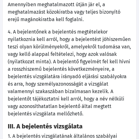
Amennyiben meghatalmazott útján jár el, a
meghatalmazást közokiratba vagy teljes bizonyító
erejű magánokiratba kell foglalni.
4. A bejelentőnek a bejelentés megtételekor
nyilatkoznia kell arról, hogy a bejelentést jóhiszeműen
teszi olyan körülményekről, amelyekről tudomása van,
vagy kellő alappal feltételezi, hogy azok valósak
(nyilatkozat minta). A bejelentő figyelmét fel kell hívni
a rosszhiszemű bejelentés következményeire, a
bejelentés vizsgálatára irányadó eljárási szabályokra
és arra, hogy személyazonosságát a vizsgálat
valamennyi szakaszában bizalmasan kezelik. A
bejelentőt tájékoztatni kell arról, hogy a név nélküli
vagy azonosíthatatlan bejelentő által megtett
bejelentés vizsgálata mellőzhető.
III. A bejelentés vizsgálata
1. A bejelentés vizsgálatának általános szabályai