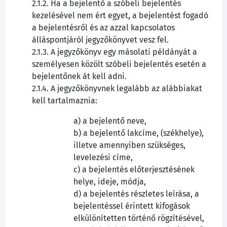
2.1.2. Ha a bejelentő a szóbeli bejelentés
kezelésével nem ért egyet, a bejelentést fogadó
a bejelentésről és az azzal kapcsolatos
álláspontjáról jegyzőkönyvet vesz fel.
2.1.3. A jegyzőkönyv egy másolati példányát a
személyesen közölt szóbeli bejelentés esetén a
bejelentőnek át kell adni.
2.1.4. A jegyzőkönyvnek legalább az alábbiakat
kell tartalmaznia:
a) a bejelentő neve,
b) a bejelentő lakcíme, (székhelye),
illetve amennyiben szükséges,
levelezési címe,
c) a bejelentés előterjesztésének
helye, ideje, módja,
d) a bejelentés részletes leírása, a
bejelentéssel érintett kifogások
elkülönítetten történő rögzítésével,