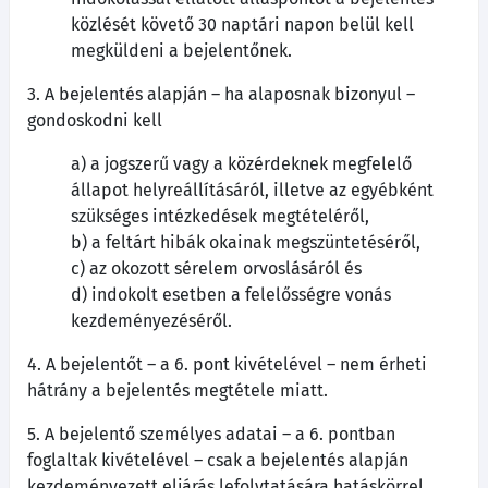
közlését követő 30 naptári napon belül kell
megküldeni a bejelentőnek.
3. A bejelentés alapján – ha alaposnak bizonyul –
gondoskodni kell
a) a jogszerű vagy a közérdeknek megfelelő
állapot helyreállításáról, illetve az egyébként
szükséges intézkedések megtételéről,
b) a feltárt hibák okainak megszüntetéséről,
c) az okozott sérelem orvoslásáról és
d) indokolt esetben a felelősségre vonás
kezdeményezéséről.
4. A bejelentőt – a 6. pont kivételével – nem érheti
hátrány a bejelentés megtétele miatt.
5. A bejelentő személyes adatai – a 6. pontban
foglaltak kivételével – csak a bejelentés alapján
kezdeményezett eljárás lefolytatására hatáskörrel