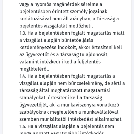
vagy a nyomós magánérdek sérelme a
bejelentésben érintett személy jogainak
korlátozásával nem áll arányban, a Társaság a
bejelentés vizsgálatát mellőzheti.
1.3. Ha a bejelentésben foglalt magatartás miatt
a vizsgálat alapján büntetőeljárás
kezdeményezése indokolt, akkor értesíteni kell
az ügyvezetőt és a Társaság tulajdonosát,
valamint intézkedni kell a feljelentés
megtételéről.
1.4. Ha a bejelentésben foglalt magatartás a
vizsgálat alapján nem bűncselekmény, de sérti a
Társaság által meghatározott magatartási
szabályokat, értesíteni kell a Társaság
ügyvezetőjét, aki a munkaviszonyra vonatkozó
szabályoknak megfelelően a munkavállalóval
szemben munkáltatói intézkedést alkalmazhat.
1.5. Ha a vizsgálat alapján a bejelentés nem
megalapozott vagy további intézkedés