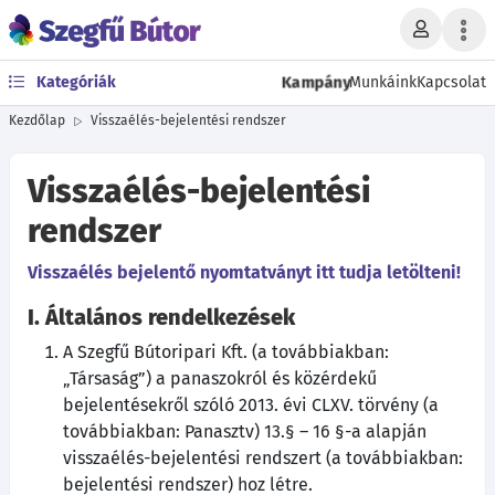
Kampány
Kategóriák
Munkáink
Kapcsolat
Kezdőlap
Visszaélés-bejelentési rendszer
Visszaélés-bejelentési
rendszer
Visszaélés bejelentő nyomtatványt itt tudja letölteni!
I. Általános rendelkezések
A Szegfű Bútoripari Kft. (a továbbiakban:
„Társaság”) a panaszokról és közérdekű
bejelentésekről szóló 2013. évi CLXV. törvény (a
továbbiakban: Panasztv) 13.§ – 16 §-a alapján
visszaélés-bejelentési rendszert (a továbbiakban:
bejelentési rendszer) hoz létre.