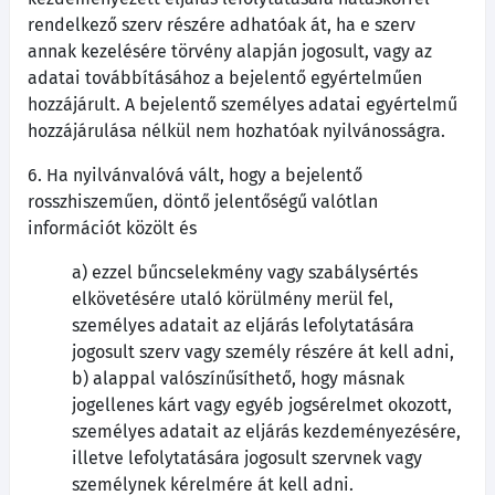
rendelkező szerv részére adhatóak át, ha e szerv
annak kezelésére törvény alapján jogosult, vagy az
adatai továbbításához a bejelentő egyértelműen
hozzájárult. A bejelentő személyes adatai egyértelmű
hozzájárulása nélkül nem hozhatóak nyilvánosságra.
6. Ha nyilvánvalóvá vált, hogy a bejelentő
rosszhiszeműen, döntő jelentőségű valótlan
információt közölt és
a) ezzel bűncselekmény vagy szabálysértés
elkövetésére utaló körülmény merül fel,
személyes adatait az eljárás lefolytatására
jogosult szerv vagy személy részére át kell adni,
b) alappal valószínűsíthető, hogy másnak
jogellenes kárt vagy egyéb jogsérelmet okozott,
személyes adatait az eljárás kezdeményezésére,
illetve lefolytatására jogosult szervnek vagy
személynek kérelmére át kell adni.