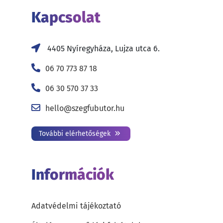
Kapcsolat
4405 Nyíregyháza, Lujza utca 6.
06 70 773 87 18
06 30 570 37 33
hello@szegfubutor.hu
További elérhetőségek
Információk
Adatvédelmi tájékoztató