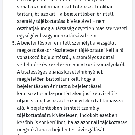
vonatkozó információkat kötelesek titokban
tartani, és azokat – a bejelentésben érintett
személy tájékoztatása kivételével – nem
oszthatják meg a Társaság egyetlen más szervezeti
egységével vagy munkatársával sem.
A bejelentésben érintett személyt a vizsgálat
megkezdésekor részletesen tájékoztatni kell a rá
vonatkozó bejelentésről, a személyes adatai
védelmére és kezelésére vonatkozó szabályokról.
A tisztességes eljárás követelményének
megfelelően biztosítani kell, hogy a
bejelentésben érintett a bejelentéssel
kapcsolatos álláspontját akár jogi képviselője
útján is kifejtse, és azt bizonyítékokkal támassza
alá. A bejelentésben érintett személy
tájékoztatására kivételesen, indokolt esetben
később is sor kerülhet, ha az azonnali tájékoztatás
meghiúsítaná a bejelentés kivizsgálását.