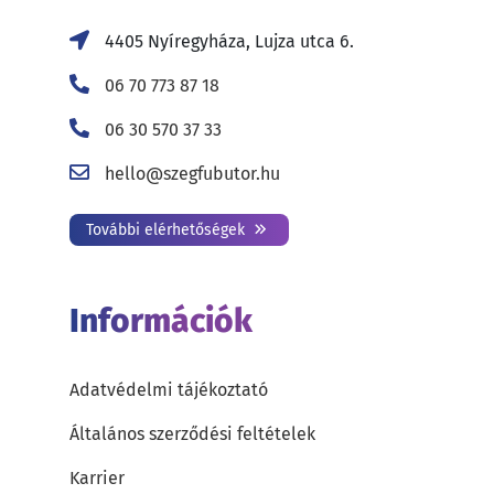
4405 Nyíregyháza, Lujza utca 6.
06 70 773 87 18
06 30 570 37 33
hello@szegfubutor.hu
További elérhetőségek
Információk
Adatvédelmi tájékoztató
Általános szerződési feltételek
Karrier