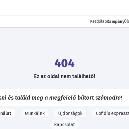
Kampány
Kezdőlap
Új
404
Ez az oldal nem található!
ínálat
Munkáink
Újdonságok
Cofidis expressz
Kapcsolat