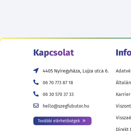
Kapcsolat
Inf
4405 Nyíregyháza, Lujza utca 6.
Adatvé
06 70 773 87 18
Általán
06 30 570 37 33
Karrier
hello@szegfubutor.hu
Viszon
Visszaé
További elérhetőségek
Direkt