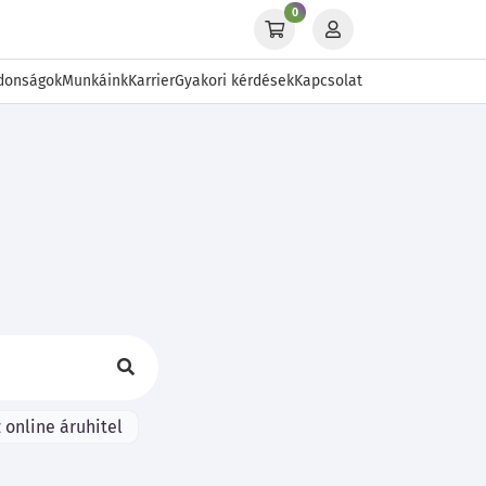
0
donságok
Munkáink
Karrier
Gyakori kérdések
Kapcsolat
 online áruhitel