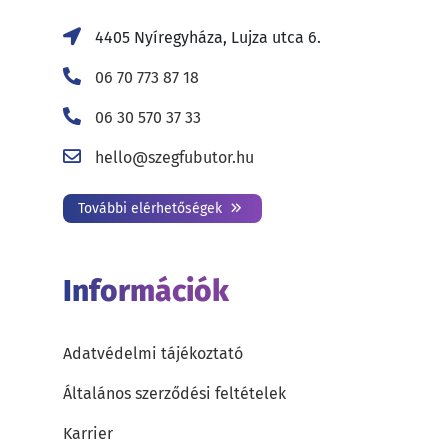
4405 Nyíregyháza, Lujza utca 6.
06 70 773 87 18
06 30 570 37 33
hello@szegfubutor.hu
További elérhetőségek
Információk
Adatvédelmi tájékoztató
Általános szerződési feltételek
Karrier