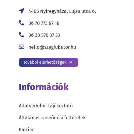
4405 Nyíregyháza, Lujza utca 6.
06 70 773 87 18
06 30 570 37 33
hello@szegfubutor.hu
További elérhetőségek
Információk
Adatvédelmi tájékoztató
Általános szerződési feltételek
Karrier