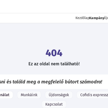
Kampány
Kezdőlap
Új
404
Ez az oldal nem található!
ínálat
Munkáink
Újdonságok
Cofidis expressz
Kapcsolat