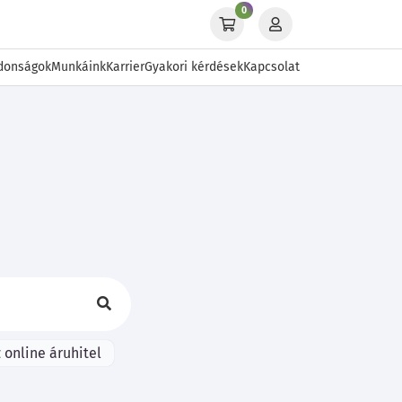
0
donságok
Munkáink
Karrier
Gyakori kérdések
Kapcsolat
 online áruhitel