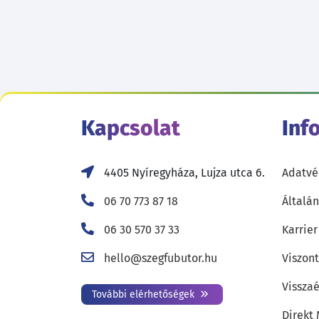
Kapcsolat
Inf
4405 Nyíregyháza, Lujza utca 6.
Adatvé
06 70 773 87 18
Általán
06 30 570 37 33
Karrier
hello@szegfubutor.hu
Viszon
Visszaé
További elérhetőségek
Direkt