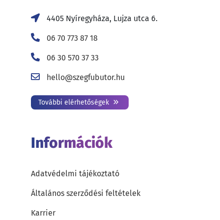
4405 Nyíregyháza, Lujza utca 6.
06 70 773 87 18
06 30 570 37 33
hello@szegfubutor.hu
További elérhetőségek
Információk
Adatvédelmi tájékoztató
Általános szerződési feltételek
Karrier