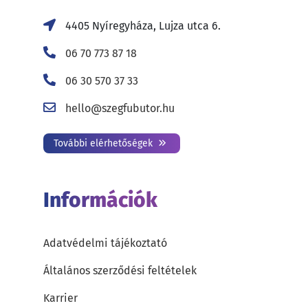
4405 Nyíregyháza, Lujza utca 6.
06 70 773 87 18
06 30 570 37 33
hello@szegfubutor.hu
További elérhetőségek
Információk
Adatvédelmi tájékoztató
Általános szerződési feltételek
Karrier