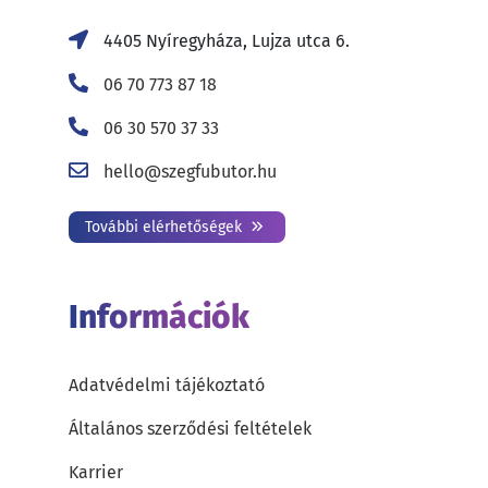
4405 Nyíregyháza, Lujza utca 6.
06 70 773 87 18
06 30 570 37 33
hello@szegfubutor.hu
További elérhetőségek
Információk
Adatvédelmi tájékoztató
Általános szerződési feltételek
Karrier