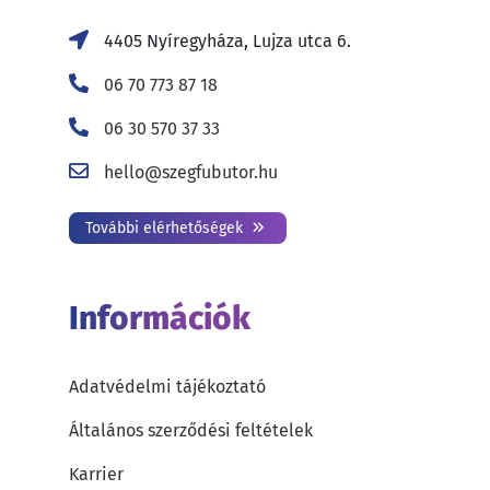
4405 Nyíregyháza, Lujza utca 6.
06 70 773 87 18
06 30 570 37 33
hello@szegfubutor.hu
További elérhetőségek
Információk
Adatvédelmi tájékoztató
Általános szerződési feltételek
Karrier