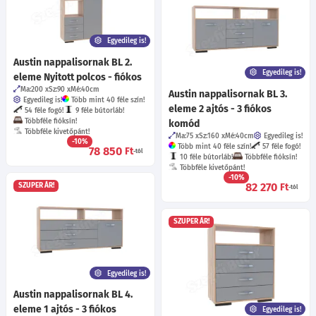
Egyedileg is!
Austin nappalisornak BL 2.
Egyedileg is!
eleme Nyitott polcos - fiókos
Ma:200
Sz:90
Mé:40
cm
Austin nappalisornak BL 3.
Egyedileg is!
Több mint 40 féle szín!
eleme 2 ajtós - 3 fiókos
54 féle fogó!
9 féle bútorláb!
Többféle fióksín!
komód
Többféle kivetőpánt!
Ma:75
Sz:160
Mé:40
cm
Egyedileg is!
-10%
Több mint 40 féle szín!
57 féle fogó!
78 850
Ft
-tól
10 féle bútorláb!
Többféle fióksín!
Többféle kivetőpánt!
-10%
82 270
Ft
SZUPER ÁR!
-tól
SZUPER ÁR!
Egyedileg is!
Austin nappalisornak BL 4.
eleme 1 ajtós - 3 fiókos
Egyedileg is!