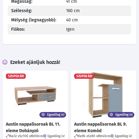
Magasság:
41 cm
Szélesség:
160 cm
Mélység (legnagyobb):
40 cm
Fiókos:
Igen
Ezeket ajánljuk hozzá!
SZUPER ÁR!
SZUPER ÁR!
Egyedileg is!
Egyedileg is!
Austin nappalisornak BL 11.
Austin nappalisornak BL 9.
eleme Dohányzó
eleme Komód
Ma:32
Sz:100
Mé:50
cm
Egyedileg is!
Ma:96
Sz:80
Mé:40
cm
Egyedileg is!