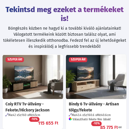
Tekintsd meg ezeket a termékeket
is!
Böngészés közben ne hagyd ki a további kiváló ajánlatainkat!
Válogatott termékeink között biztosan találsz olyat, ami
tökéletesen illeszkedik otthonodba. Fedezd fel az új lehetőségeket
és inspirálódj a legfrissebb trendekből!
SZUPER ÁR!
SZUPER ÁR!
Coiy RTV Tv-állvány -
Bindy 6 Tv-állvány - Artisan
Fekete/Hickory Jackson
tölgy/fekete
Ma:42
Sz:160
Mé:45
cm
Ma:43.4
Sz:160.6
Mé:40.6
cm
-10%
Választható fekete fém lábak!
115 655
Ft
-10%
85 775
Ft
-tól