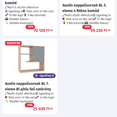
komód
Austin nappalisornak BL 5.
Ma:74.5
Sz:160
Mé:40
cm
eleme 4 fiókos komód
Egyedileg is!
Több mint 40 féle szín!
55 féle fogó!
9 féle bútorláb!
Ma:93
Sz:80
Mé:40
cm
Egyedileg is!
Többféle fióksín!
Több mint 40 féle szín!
57 féle fogó!
Többféle kivetőpánt!
9 féle bútorláb!
Többféle fióksín!
-10%
-10%
70 120
59 230
Ft
Ft
-tól
-tól
SZUPER ÁR!
Egyedileg is!
Austin nappalisornak BL 7.
eleme Bl ajtós fali szekrény
Ma:80
Sz:80
Mé:30
cm
Egyedileg is!
Több mint 40 féle szín!
42 féle fogó!
Többféle kivetőpánt!
-10%
25 030
Ft
-tól