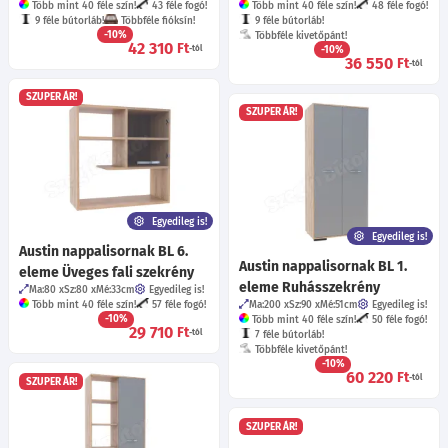
Több mint 40 féle szín!
43 féle fogó!
Több mint 40 féle szín!
48 féle fogó!
9 féle bútorláb!
Többféle fióksín!
9 féle bútorláb!
-10%
Többféle kivetőpánt!
42 310
Ft
-tól
-10%
36 550
Ft
-tól
SZUPER ÁR!
SZUPER ÁR!
Egyedileg is!
Egyedileg is!
Austin nappalisornak BL 6.
Austin nappalisornak BL 1.
eleme Üveges fali szekrény
eleme Ruhásszekrény
Ma:80
Sz:80
Mé:33
cm
Egyedileg is!
Több mint 40 féle szín!
57 féle fogó!
Ma:200
Sz:90
Mé:51
cm
Egyedileg is!
-10%
Több mint 40 féle szín!
50 féle fogó!
29 710
Ft
-tól
7 féle bútorláb!
Többféle kivetőpánt!
-10%
60 220
Ft
-tól
SZUPER ÁR!
SZUPER ÁR!