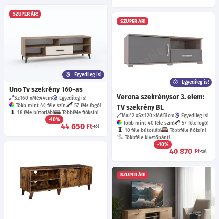
SZUPER ÁR!
SZUPER ÁR!
Egyedileg is!
Egyedileg is!
Uno Tv szekrény 160-as
Verona szekrénysor 3. elem:
Sz:160
Mé:44
cm
Egyedileg is!
Több mint 40 féle szín!
57 féle fogó!
TV szekrény BL
18 féle bútorláb!
Többféle fióksín!
Ma:42
Sz:120
Mé:51
cm
Egyedileg is!
-10%
Több mint 40 féle szín!
57 féle fogó!
44 650
Ft
-tól
10 féle bútorláb!
Többféle fióksín!
Többféle kivetőpánt!
-10%
40 870
Ft
-tól
SZUPER ÁR!