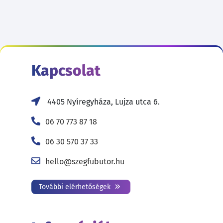
Kapcsolat
4405 Nyíregyháza, Lujza utca 6.
06 70 773 87 18
06 30 570 37 33
hello@szegfubutor.hu
További elérhetőségek