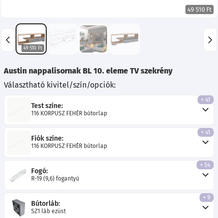
49 510 Ft
49 510 Ft
Austin nappalisornak BL 10. eleme TV szekrény
Választható kivitel/szín/opciók:
+ 41
Test színe:
116 KORPUSZ FEHÉR bútorlap
+ 41
Fiók színe:
116 KORPUSZ FEHÉR bútorlap
+ 54
Fogó:
R-19 (9,6) fogantyú
+ 9
Bútorláb:
SZ1 láb ezüst