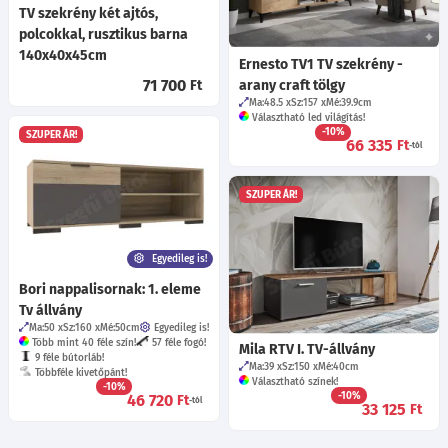
TV szekrény két ajtós,
polcokkal, rusztikus barna
140x40x45cm
Ernesto TV1 TV szekrény -
71 700
Ft
arany craft tölgy
Ma:48.5
Sz:157
Mé:39.9
cm
Választható led világítás!
-10%
SZUPER ÁR!
66 335
Ft
-tól
SZUPER ÁR!
Egyedileg is!
Bori nappalisornak: 1. eleme
Tv állvány
Ma:50
Sz:160
Mé:50
cm
Egyedileg is!
Több mint 40 féle szín!
57 féle fogó!
Mila RTV I. TV-állvány
9 féle bútorláb!
Ma:39
Sz:150
Mé:40
cm
Többféle kivetőpánt!
Választható színek!
-10%
-10%
46 720
Ft
-tól
33 125
Ft