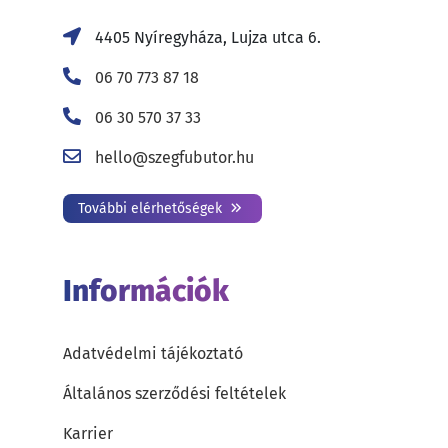
4405 Nyíregyháza, Lujza utca 6.
06 70 773 87 18
06 30 570 37 33
hello@szegfubutor.hu
További elérhetőségek
Információk
Adatvédelmi tájékoztató
Általános szerződési feltételek
Karrier