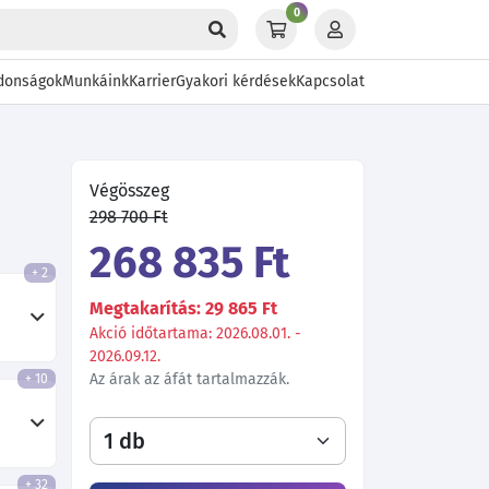
0
donságok
Munkáink
Karrier
Gyakori kérdések
Kapcsolat
Végösszeg
298 700 Ft
268 835 Ft
+ 2
Megtakarítás: 29 865 Ft
Akció időtartama: 2026.08.01. -
2026.09.12.
Az árak az áfát tartalmazzák.
+ 10
+ 32