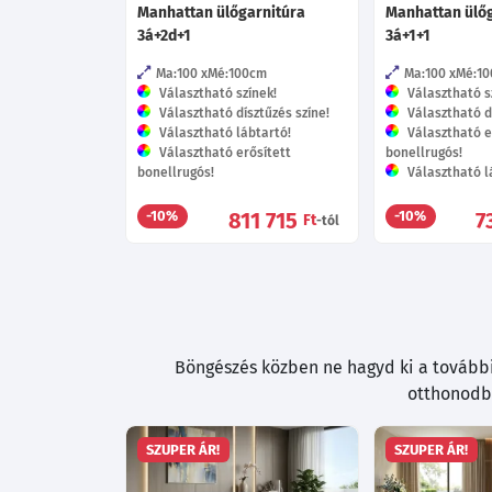
Manhattan ülőgarnitúra
Manhattan ülő
3á+2d+1
3á+1+1
Ma:100
Mé:100
cm
Ma:100
Mé:10
Választható színek!
Választható s
Választható dísztűzés színe!
Választható dí
Választható lábtartó!
Választható e
Választható erősített
bonellrugós!
bonellrugós!
Választható l
811 715
7
-10%
-10%
Ft
-tól
Böngészés közben ne hagyd ki a további 
otthonodba
SZUPER ÁR!
SZUPER ÁR!