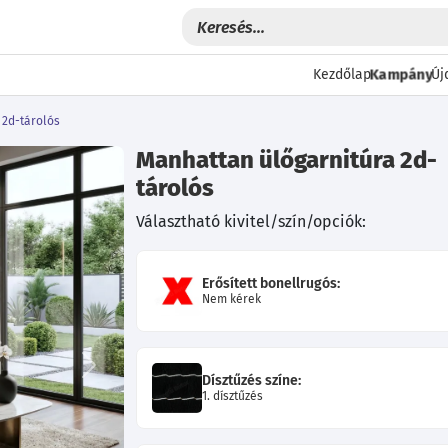
Kampány
Kezdőlap
Új
 2d-tárolós
Manhattan ülőgarnitúra 2d-
tárolós
Választható kivitel/szín/opciók:
Erősített bonellrugós:
Nem kérek
Következő
Dísztűzés színe:
1. dísztűzés