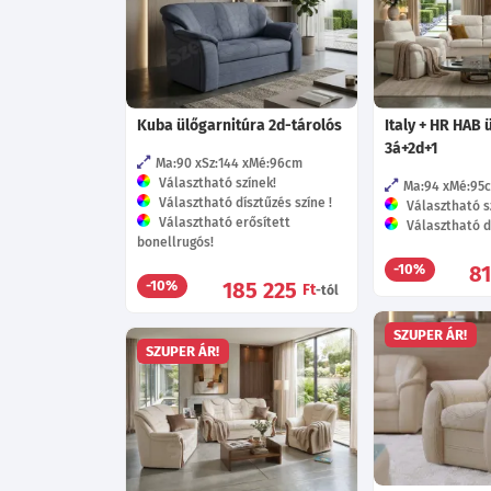
Kuba ülőgarnitúra 2d-tárolós
Italy + HR HAB 
3á+2d+1
Ma:90
Sz:144
Mé:96
cm
Választható színek!
Ma:94
Mé:95
Választható dísztűzés színe !
Választható s
Választható erősített
Választható dí
bonellrugós!
8
-10%
185 225
-10%
Ft
-tól
SZUPER ÁR!
SZUPER ÁR!