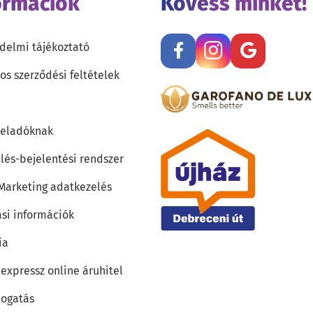
ormációk
Kövess minket!
delmi tájékoztató
os szerződési feltételek
teladóknak
lés-bejelentési rendszer
 Marketing adatkezelés
ási információk
ia
 expressz online áruhitel
ogatás