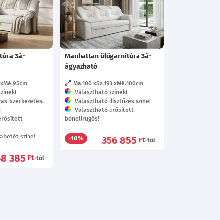
túra 3á-
Manhattan ülőgarnitúra 3á-
ágyazható
Mé:95
cm
Ma:100
Sz:193
Mé:100
cm
zínek!
Választható színek!
vas-szerkezetes,
Választható dísztűzés színe!
!
Választható erősített
rősített
bonellrugós!
abetét színe!
356 855
-10%
Ft
-tól
68 385
Ft
-tól