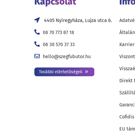
Kapcsolat
Inf
4405 Nyíregyháza, Lujza utca 6.
Adatvé
06 70 773 87 18
Általán
06 30 570 37 33
Karrier
hello@szegfubutor.hu
Viszon
Visszaé
További elérhetőségek
Direkt
Szállít
Garanc
Cofidis
EU tám