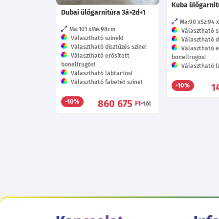
Kuba ülőgarnitú
Dubai ülőgarnitúra 3á+2d+1
Ma:90
Sz:94
Ma:101
Mé:98
cm
Választható s
Választható színek!
Választható dí
Választható dísztűzés színe!
Választható e
Választható erősített
bonellrugós!
bonellrugós!
Választható l
Választható lábtartós!
Választható fabetét színe!
1
-10%
860 675
-10%
Ft
-tól