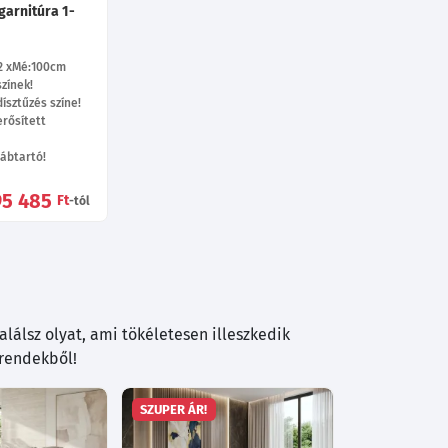
garnitúra 1-
2
Mé:100
cm
zínek!
ísztűzés színe!
rősített
ábtartó!
95 485
Ft
-tól
lálsz olyat, ami tökéletesen illeszkedik
trendekből!
SZUPER ÁR!