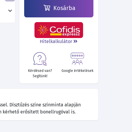
Kosárba
Hitelkalkulátor
Kérdésed van?
Google értékelések
Segítünk!
sel. Dísztűzés színe színminta alapján
n kérhető erősített bonellrugóval is.