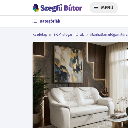
MENÜ
Kategóriák
Kezdőlap
3+2+1 ülőgarnitúrák
Manhattan ülőgarnitúra
Előző