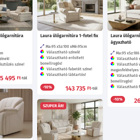
ülőgarnitúra
Laura ülőgarnitúra 1-fotel fix
Laura ülőgarni
ágyazható
Ma:95
Sz:100
Mé:95
cm
Választható színek!
cm
Ma:95
Sz:186
Választható erősített
zínek!
Választható s
bonellrugós!
sztűzés színe!
Választható 
Választható fabetét színe!
magasfekhelyes 
Választható lábtartós!
Választható e
15 495
Ft
-tól
bonellrugós!
143 735
Választható f
-10%
Ft
-tól
2
-10%
SZUPER ÁR!