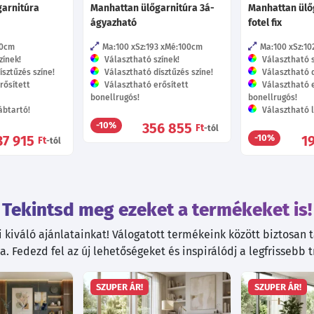
garnitúra
Manhattan ülőgarnitúra 3á-
Manhattan ülő
ágyazható
fotel fix
0
cm
Ma:100
Sz:193
Mé:100
cm
Ma:100
Sz:10
zínek!
Választható színek!
Választható s
sztűzés színe!
Választható dísztűzés színe!
Választható d
rősített
Választható erősített
Választható e
bonellrugós!
bonellrugós!
ábtartó!
Választható l
356 855
-10%
Ft
-tól
37 915
1
-10%
Ft
-tól
Tekintsd meg ezeket a termékeket is!
kiváló ajánlatainkat! Válogatott termékeink között biztosan ta
. Fedezd fel az új lehetőségeket és inspirálódj a legfrissebb 
SZUPER ÁR!
SZUPER ÁR!