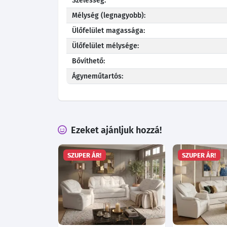
Szélesség:
Mélység (legnagyobb):
Ülőfelület magassága:
Ülőfelület mélysége:
Bővíthető:
Ágyneműtartós:
Ezeket ajánljuk hozzá!
SZUPER ÁR!
SZUPER ÁR!