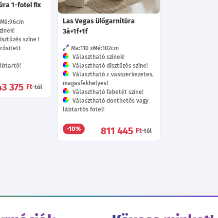
ra 1-fotel fix
Las Vegas ülőgarnitúra
Mé:96
cm
zínek!
3á+1f+1f
sztűzés színe !
rősített
Ma:110
Mé:102
cm
Választható színek!
ábtartó!
Választható dísztűzés színe!
Választható c vasszerkezetes,
magasfekhelyes!
43 375
Ft
-tól
Választható fabetét színe!
Választható dönthetős vagy
lábtartós fotel!
811 445
-10%
Ft
-tól