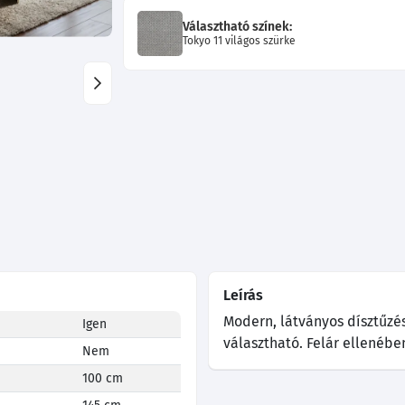
Választható színek:
Tokyo 11 világos szürke
Leírás
Modern, látványos dísztűzés
Igen
választható. Felár ellenébe
Nem
100 cm