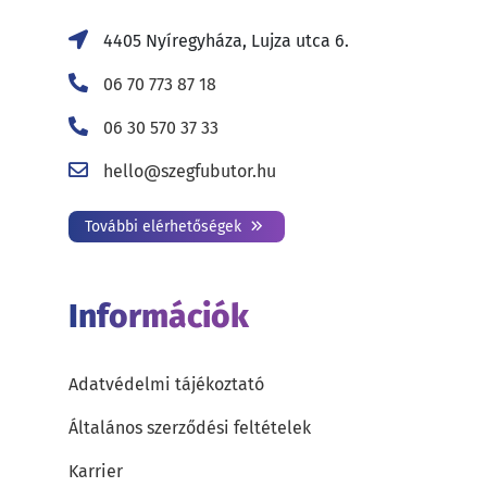
4405 Nyíregyháza, Lujza utca 6.
06 70 773 87 18
06 30 570 37 33
hello@szegfubutor.hu
További elérhetőségek
Információk
Adatvédelmi tájékoztató
Általános szerződési feltételek
Karrier