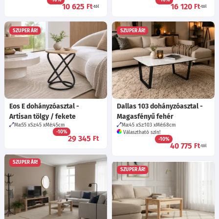
-10%
-10%
10 625
16 120
Ft
Ft
-tól
-tól
SZUPER ÁR!
SZUPER ÁR!
Eos E dohányzóasztal -
Dallas 103 dohányzóasztal -
Artisan tölgy / fekete
Magasfényű fehér
Ma:55
Sz:45
Mé:45
cm
Ma:45
Sz:103
Mé:68
cm
-10%
Választható szín!
29 345
Ft
-10%
40 775
Ft
-tól
SZUPER ÁR!
SZUPER ÁR!