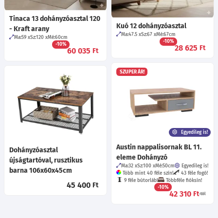
Tinaca 13 dohányzóasztal 120
Kuó 12 dohányzóasztal
- Kraft arany
Ma:47.5
Sz:67
Mé:67
cm
Ma:59
Sz:120
Mé:60
cm
-10%
-10%
28 625
Ft
60 035
Ft
SZUPER ÁR!
Egyedileg is!
Austin nappalisornak BL 11.
Dohányzóasztal
eleme Dohányzó
újságtartóval, rusztikus
Ma:32
Sz:100
Mé:50
cm
Egyedileg is!
barna 106x60x45cm
Több mint 40 féle szín!
43 féle fogó!
9 féle bútorláb!
Többféle fióksín!
45 400
Ft
-10%
42 310
Ft
-tól