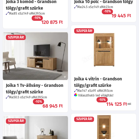
Joika 3 komód - Grandson
Joika 10 polc - Grandson tölgy
Ma:24.5
Sz:149
Mé:23
cm
tölgy/grafit szürke
-10%
Ma:85
Sz:149
Mé:39.5
cm
19 445
Ft
-10%
120 875
Ft
SZUPER ÁR!
SZUPER ÁR!
Joika 4 vitrin - Grandson
Joika 1 Tv-állvány - Grandson
tölgy/grafit szürke
Ma:147
Sz:91
Mé:39.5
cm
tölgy/grafit szürke
Választható led világítás!
Ma:50.5
Sz:149
Mé:39.5
cm
-10%
-10%
114 125
Ft
-tól
68 945
Ft
SZUPER ÁR!
SZUPER ÁR!