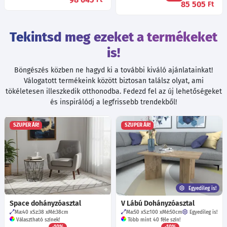
85 505
Ft
Tekintsd meg ezeket a termékeket
is!
Böngészés közben ne hagyd ki a további kiváló ajánlatainkat!
Válogatott termékeink között biztosan találsz olyat, ami
tökéletesen illeszkedik otthonodba. Fedezd fel az új lehetőségeket
és inspirálódj a legfrissebb trendekből!
SZUPER ÁR!
SZUPER ÁR!
Egyedileg is!
Space dohányzóasztal
V Lábú Dohányzóasztal
Ma:40
Sz:38
Mé:38
cm
Ma:50
Sz:100
Mé:50
cm
Egyedileg is!
Választható színek!
Több mint 40 féle szín!