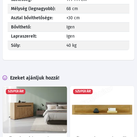
Mélység (legnagyobb):
68 cm
Asztal bővíthetősége:
+30 cm
Bővíthető:
Igen
Lapraszerelt:
Igen
Súly:
40 kg
Ezeket ajánljuk hozzá!
SZUPER ÁR!
SZUPER ÁR!