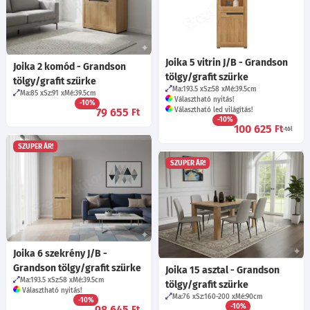
Joika 5 vitrin J/B - Grandson
Joika 2 komód - Grandson
tölgy/grafit szürke
tölgy/grafit szürke
Ma:193.5
Sz:58
Mé:39.5
cm
Ma:85
Sz:91
Mé:39.5
cm
Választható nyitás!
-10%
79 655
Választható led világítás!
Ft
-10%
100 625
Ft
-tól
SZUPER ÁR!
SZUPER ÁR!
Joika 6 szekrény J/B -
Grandson tölgy/grafit szürke
Joika 15 asztal - Grandson
Ma:193.5
Sz:58
Mé:39.5
cm
tölgy/grafit szürke
Választható nyitás!
Ma:76
Sz:160-200
Mé:90
cm
-10%
-10%
98 645
Ft