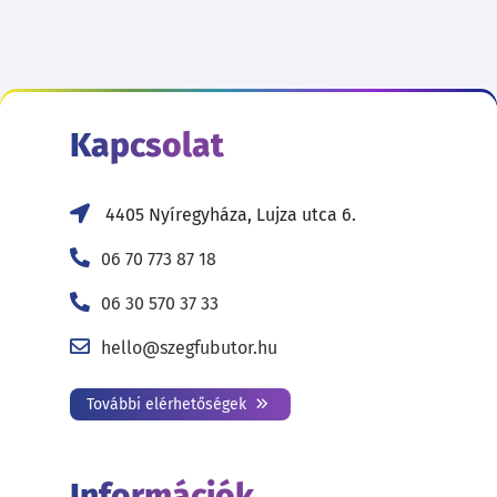
Kapcsolat
4405 Nyíregyháza, Lujza utca 6.
06 70 773 87 18
06 30 570 37 33
hello@szegfubutor.hu
További elérhetőségek
Információk