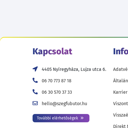
Kapcsolat
Inf
4405 Nyíregyháza, Lujza utca 6.
Adatvé
06 70 773 87 18
Általán
06 30 570 37 33
Karrier
hello@szegfubutor.hu
Viszon
Visszaé
További elérhetőségek
Direkt