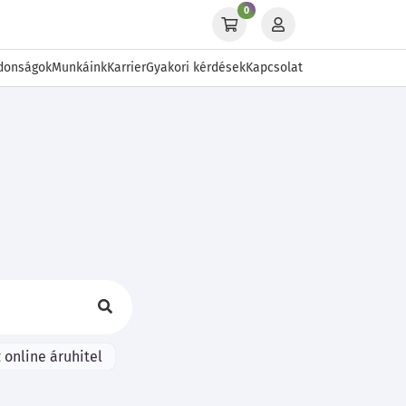
0
donságok
Munkáink
Karrier
Gyakori kérdések
Kapcsolat
 online áruhitel