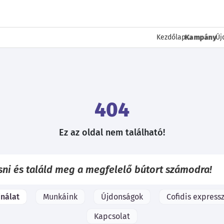
Kampány
Kezdőlap
Új
404
Ez az oldal nem található!
ínálat
Munkáink
Újdonságok
Cofidis expressz
Kapcsolat