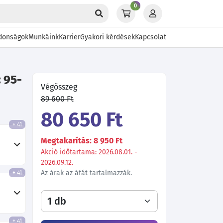
0
donságok
Munkáink
Karrier
Gyakori kérdések
Kapcsolat
 95-
Végösszeg
89 600 Ft
80 650 Ft
+ 41
Megtakarítás: 8 950 Ft
Akció időtartama: 2026.08.01. -
2026.09.12.
Az árak az áfát tartalmazzák.
+ 41
+ 41