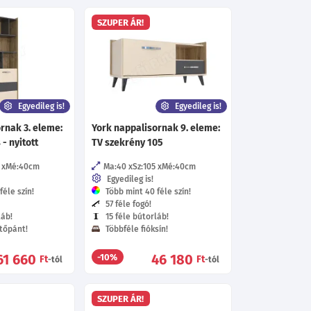
SZUPER ÁR!
Egyedileg is!
Egyedileg is!
rnak 3. eleme:
York nappalisornak 9. eleme:
- nyitott
TV szekrény 105
Mé:40
cm
Ma:40
Sz:105
Mé:40
cm
Egyedileg is!
éle szín!
Több mint 40 féle szín!
57 féle fogó!
láb!
15 féle bútorláb!
tőpánt!
Többféle fióksín!
61 660
46 180
-10%
Ft
Ft
-tól
-tól
SZUPER ÁR!