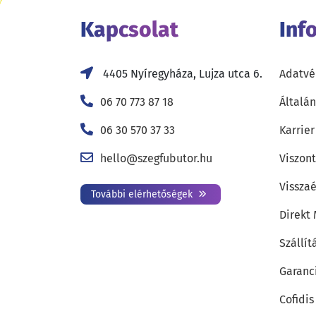
Kapcsolat
Inf
4405 Nyíregyháza, Lujza utca 6.
Adatvé
06 70 773 87 18
Általán
06 30 570 37 33
Karrier
hello@szegfubutor.hu
Viszon
Visszaé
További elérhetőségek
Direkt
Szállít
Garanc
Cofidis