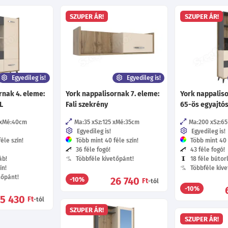
SZUPER ÁR!
SZUPER ÁR!
Egyedileg is!
Egyedileg is!
rnak 4. eleme:
York nappalisornak 7. eleme:
York nappaliso
L
Fali szekrény
65-ös egyajtós 
Mé:40
cm
Ma:35
Sz:125
Mé:35
cm
Ma:200
Sz:65
Egyedileg is!
Egyedileg is!
éle szín!
Több mint 40 féle szín!
Több mint 40 f
36 féle fogó!
43 féle fogó!
áb!
Többféle kivetőpánt!
18 féle bútor
ín!
Többféle kive
tőpánt!
26 740
-10%
Ft
-tól
-10%
75 430
Ft
-tól
SZUPER ÁR!
SZUPER ÁR!