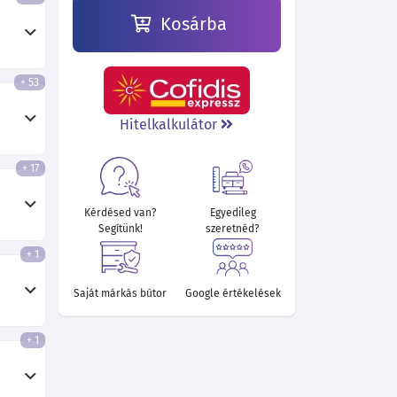
Kosárba
+ 53
Hitelkalkulátor
+ 17
Kérdésed van?
Egyedileg
Segítünk!
szeretnéd?
+ 1
Saját márkás bútor
Google értékelések
+ 1