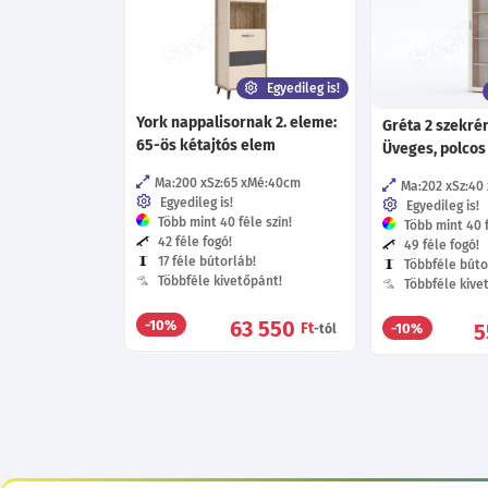
Egyedileg is!
York nappalisornak 2. eleme:
Gréta 2 szekrén
65-ös kétajtós elem
Üveges, polcos
Ma:200
Sz:65
Mé:40
cm
Ma:202
Sz:40
Egyedileg is!
Egyedileg is!
Több mint 40 féle szín!
Több mint 40 f
42 féle fogó!
49 féle fogó!
17 féle bútorláb!
Többféle búto
Többféle kivetőpánt!
Többféle kive
63 550
-10%
Ft
5
-10%
-tól