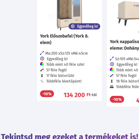
Egyedileg is!
York Előszobafal (York 8.
York nappaliso
elem)
eleme: Dohány
Ma:200
Sz:125
Mé:45
cm
Egyedileg is!
Sz:105
Mé:54
Több mint 40 féle szín!
Egyedileg is!
57 féle fogó!
Több mint 40 f
17 féle bútorláb!
57 féle fogó!
Többféle kivetőpánt!
18 féle bútor
Többféle fióks
134 200
-10%
Ft
-tól
-10%
Tekintsd meg ezeket a termékeket is!