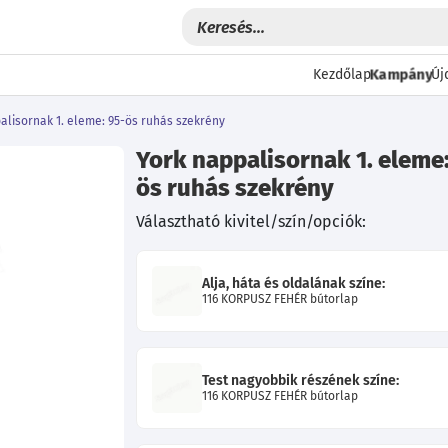
Kampány
Kezdőlap
Új
alisornak 1. eleme: 95-ös ruhás szekrény
York nappalisornak 1. eleme:
ös ruhás szekrény
Választható kivitel/szín/opciók:
Alja, háta és oldalának színe:
116 KORPUSZ FEHÉR bútorlap
Következő
Test nagyobbik részének színe:
116 KORPUSZ FEHÉR bútorlap