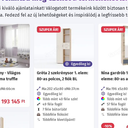
kiváló ajánlatainkat! Válogatott termékeink között biztosan ta
. Fedezd fel az új lehetőségeket és inspirálódj a legfrissebb 
SZUPER ÁR!
SZUPER ÁR!
Egyedileg is!
ny - Világos
Gréta 2 szekrénysor 1. elem:
Nina gardrób 1
a truffle
80-as polcos, 2 fiók BL
eleme: 80-as 
Mé:66
cm
Ma:202
Sz:80
Mé:37
cm
Ma:196
Sz:80
Egyedileg is!
Egyedileg is!
Több mint 40 féle szín!
Több mint 40 f
193 145
Ft
49 féle fogó!
57 féle fogó!
7 féle bútorláb!
Többféle fióks
Többféle fióksín!
Többféle kive
Többféle kivetőpánt!
-10%