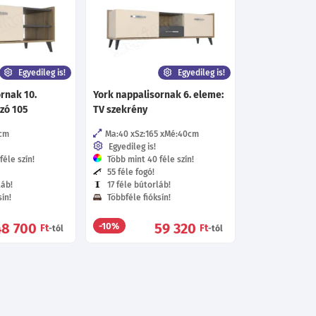
Egyedileg is!
Egyedileg is!
rnak 10.
York nappalisornak 6. eleme:
zó 105
TV szekrény
cm
Ma:40
Sz:165
Mé:40
cm
Egyedileg is!
éle szín!
Több mint 40 féle szín!
55 féle fogó!
láb!
17 féle bútorláb!
ín!
Többféle fióksín!
48 700
59 320
-10%
Ft
Ft
-tól
-tól