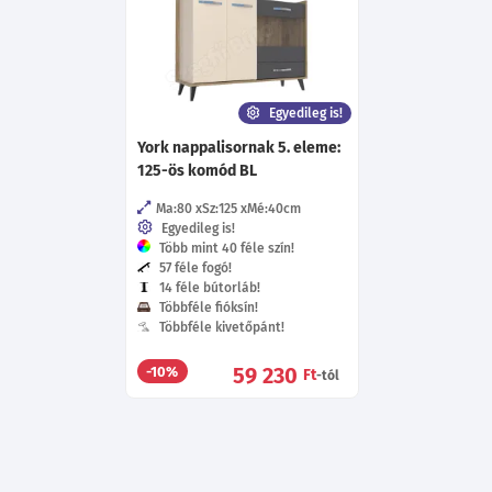
Egyedileg is!
York nappalisornak 5. eleme:
125-ös komód BL
Ma:80
Sz:125
Mé:40
cm
Egyedileg is!
Több mint 40 féle szín!
57 féle fogó!
14 féle bútorláb!
Többféle fióksín!
Többféle kivetőpánt!
59 230
-10%
Ft
-tól