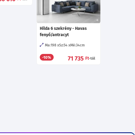
Hilda 6 szekrény - Havas
fenyő/antracyt
Ma:198
Sz:54
Mé:34
cm
71 735
-10%
Ft
-tól