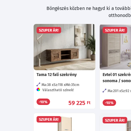
Böngészés közben ne hagyd ki a további 
otthonodba
SZUPER ÁR!
SZUPER ÁR!
Tama 12 fali szekrény
Evtel 01 szekré
sonoma / sonom
Ma:38
Sz:118
Mé:35
cm
Választható színek!
Ma:201
Sz:92
59 225
-10%
Ft
-10%
SZUPER ÁR!
SZUPER ÁR!