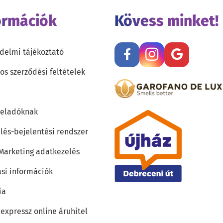
ormációk
Kövess minket!
delmi tájékoztató
os szerződési feltételek
teladóknak
lés-bejelentési rendszer
 Marketing adatkezelés
ási információk
ia
 expressz online áruhitel