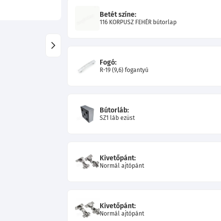
Betét színe:
116 KORPUSZ FEHÉR bútorlap
Fogó:
R-19 (9,6) fogantyú
Bútorláb:
SZ1 láb ezüst
Kivetőpánt:
Normál ajtópánt
Kivetőpánt:
Normál ajtópánt