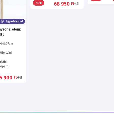
68 950
-10%
Ft
-tól
Egyedileg is!
ysor 2. elem:
 BL
Mé:37
cm
éle szín!
rláb!
tőpánt!
5 900
Ft
-tól