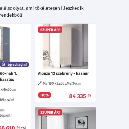
lálsz olyat, ami tökéletesen illeszkedik
trendekből!
SZUPER ÁR!
Egyedileg is!
60-nak 1.
Alonzo 12 szekrény - kasmír
akasztós
Ma:190
Sz:55
Mé:34
cm
Mé:50
cm
84 335
-10%
Ft
éle szín!
ín!
SZUPER ÁR!
tőpánt!
66 610
Ft
-tól