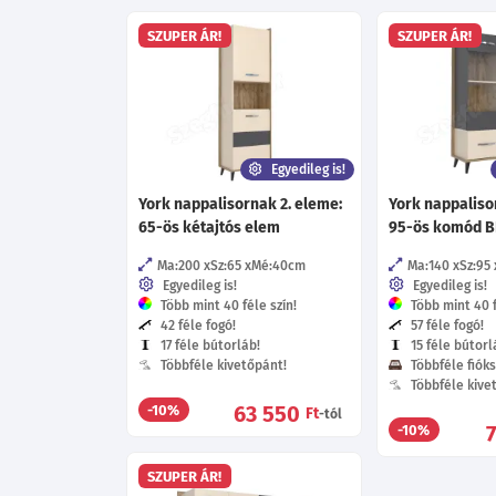
SZUPER ÁR!
SZUPER ÁR!
Egyedileg is!
York nappalisornak 2. eleme:
York nappaliso
65-ös kétajtós elem
95-ös komód B
Ma:200
Sz:65
Mé:40
cm
Ma:140
Sz:95
Egyedileg is!
Egyedileg is!
Több mint 40 féle szín!
Több mint 40 f
42 féle fogó!
57 féle fogó!
17 féle bútorláb!
15 féle bútorl
Többféle kivetőpánt!
Többféle fióks
Többféle kive
63 550
-10%
Ft
-tól
-10%
SZUPER ÁR!