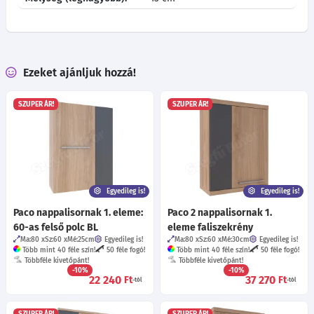
Ezeket ajánljuk hozzá!
SZUPER ÁR!
SZUPER ÁR!
Egyedileg is!
Egyedileg is!
Paco nappalisornak 1. eleme:
Paco 2 nappalisornak 1.
60-as felső polc BL
eleme faliszekrény
Ma:80
Sz:60
Mé:25
cm
Egyedileg is!
Ma:80
Sz:60
Mé:30
cm
Egyedileg is!
Több mint 40 féle szín!
50 féle fogó!
Több mint 40 féle szín!
50 féle fogó!
Többféle kivetőpánt!
Többféle kivetőpánt!
-10%
-10%
22 240
37 270
Ft
Ft
-tól
-tól