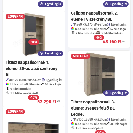
Egyedileg is!
Egyedileg is!
Bori nappalisornak: 1. eleme
Calippo nappalisornak 2.
SZUPER ÁR!
Tv állvány
eleme TV szekrény BL
Ma:50
Sz:160
Mé:50
cm
Egyedileg is!
Ma:40
Sz:170
Mé:47
cm
Egyedileg is!
Több mint 40 féle szín!
57 féle fogó!
Több mint 40 féle szín!
57 féle fogó!
9 féle bútorláb!
9 féle bútorláb!
Többféle fióksín!
-10%
Többféle kivetőpánt!
48 160
Ft
-10%
-tól
46 720
Ft
-tól
Egyedileg is!
SZUPER ÁR!
Titusz nappalisornak 1.
eleme: 80-as alsó szekrény
BL
Ma:140
Sz:80
Mé:33
cm
Egyedileg is!
Több mint 40 féle szín!
56 féle fogó!
9 féle bútorláb!
Egyedileg is!
Többféle kivetőpánt!
-10%
53 290
Ft
Titusz nappalisornak 3.
-tól
eleme: Üveges felső BL
SZUPER ÁR!
Leddel
Ma:100
Sz:80
Mé:35
cm
Egyedileg is!
Több mint 40 féle szín!
36 féle fogó!
Többféle kivetőpánt!
-10%