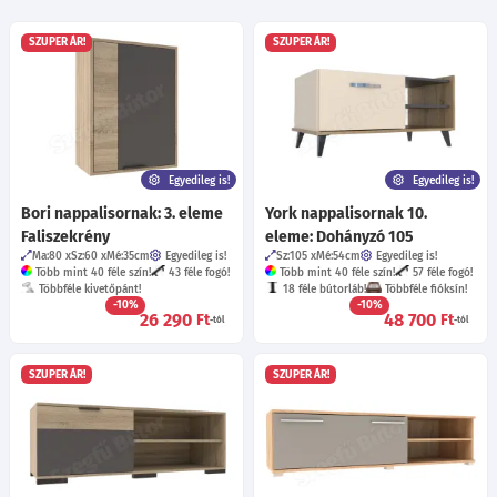
SZUPER ÁR!
SZUPER ÁR!
Egyedileg is!
Egyedileg is!
Bori nappalisornak: 3. eleme
York nappalisornak 10.
Faliszekrény
eleme: Dohányzó 105
Ma:80
Sz:60
Mé:35
cm
Egyedileg is!
Sz:105
Mé:54
cm
Egyedileg is!
Több mint 40 féle szín!
43 féle fogó!
Több mint 40 féle szín!
57 féle fogó!
Többféle kivetőpánt!
18 féle bútorláb!
Többféle fióksín!
-10%
-10%
26 290
48 700
Ft
Ft
-tól
-tól
SZUPER ÁR!
SZUPER ÁR!