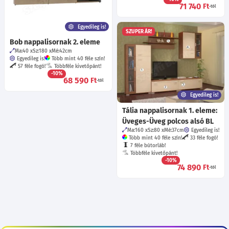
71 740
Ft
-tól
Egyedileg is!
SZUPER ÁR!
Bob nappalisornak 2. eleme
Ma:40
Sz:180
Mé:42
cm
Egyedileg is!
Több mint 40 féle szín!
57 féle fogó!
Többféle kivetőpánt!
-10%
68 590
Ft
-tól
Egyedileg is!
Tália nappalisornak 1. eleme:
Üveges-Üveg polcos alsó BL
Ma:160
Sz:80
Mé:37
cm
Egyedileg is!
Több mint 40 féle szín!
33 féle fogó!
7 féle bútorláb!
Többféle kivetőpánt!
-10%
74 890
Ft
-tól