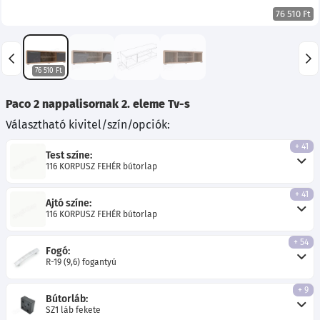
76 510 Ft
76 510 Ft
Paco 2 nappalisornak 2. eleme Tv-s
Választható kivitel/szín/opciók:
+ 41
Test színe:
116 KORPUSZ FEHÉR bútorlap
+ 41
Ajtó színe:
116 KORPUSZ FEHÉR bútorlap
+ 54
Fogó:
R-19 (9,6) fogantyú
+ 9
Bútorláb:
SZ1 láb fekete