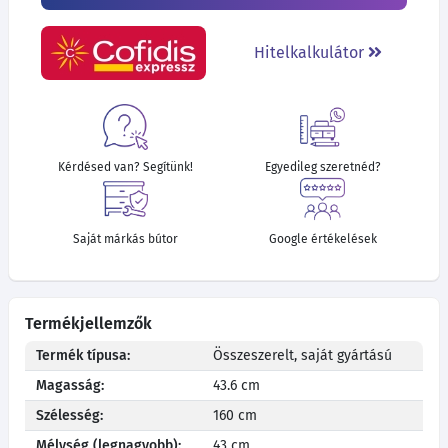
Hitelkalkulátor
Kérdésed van? Segítünk!
Egyedileg szeretnéd?
Saját márkás bútor
Google értékelések
Termékjellemzők
Termék típusa:
Összeszerelt, saját gyártású
Magasság:
43.6 cm
Szélesség:
160 cm
Mélység (legnagyobb):
43 cm