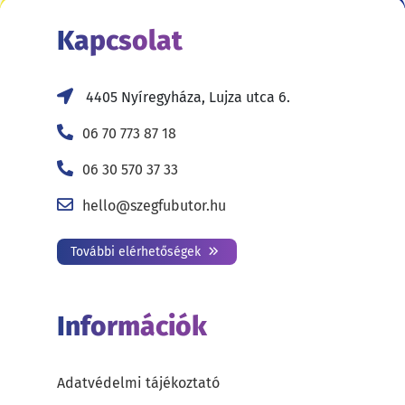
Kapcsolat
4405 Nyíregyháza, Lujza utca 6.
06 70 773 87 18
06 30 570 37 33
hello@szegfubutor.hu
További elérhetőségek
Információk
Adatvédelmi tájékoztató