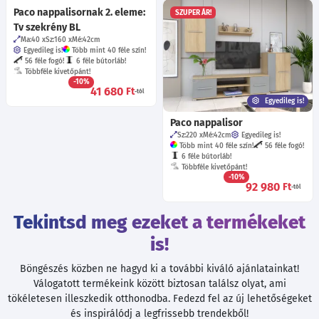
Paco nappalisornak 2. eleme:
SZUPER ÁR!
Tv szekrény BL
Ma:40
Sz:160
Mé:42
cm
Egyedileg is!
Több mint 40 féle szín!
56 féle fogó!
6 féle bútorláb!
Többféle kivetőpánt!
-10%
41 680
Ft
-tól
Egyedileg is!
Paco nappalisor
Sz:220
Mé:42
cm
Egyedileg is!
Több mint 40 féle szín!
56 féle fogó!
6 féle bútorláb!
Többféle kivetőpánt!
-10%
92 980
Ft
-tól
Tekintsd meg ezeket a termékeket
is!
Böngészés közben ne hagyd ki a további kiváló ajánlatainkat!
Válogatott termékeink között biztosan találsz olyat, ami
tökéletesen illeszkedik otthonodba. Fedezd fel az új lehetőségeket
és inspirálódj a legfrissebb trendekből!