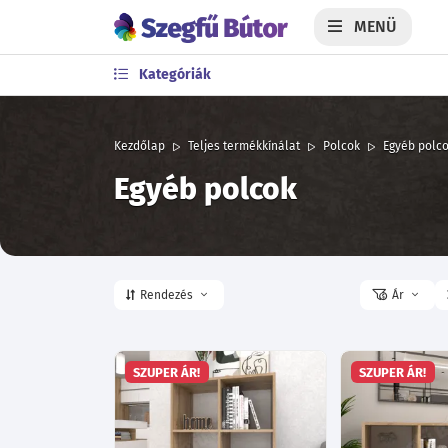
MENÜ
Kategóriák
Kezdőlap
Teljes termékkínálat
Polcok
Egyéb polc
Egyéb polcok
Rendezés
Ár
SZUPER ÁR!
SZUPER ÁR!