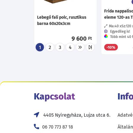
Frida nappaliso
Lebegő fali polc, rusztikus
eleme 120-as TV
barna 60x20x3cm
Ma:40
Sz:120
Egyedileg is!
Több mint 40 f
9 600
Ft
1
2
3
4
-10%
Kapcsolat
Inf
4405 Nyíregyháza, Lujza utca 6.
Adatvé
06 70 773 87 18
Általán