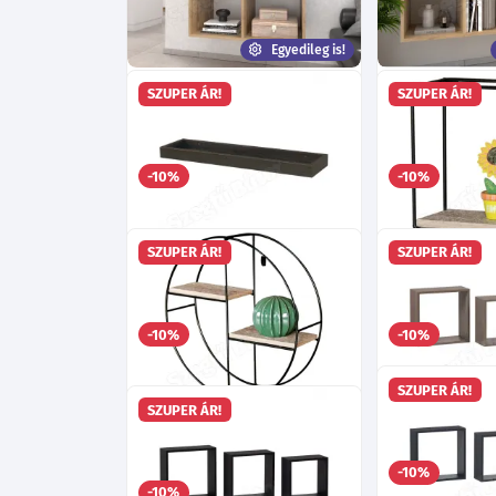
Egyedileg is!
Emese 2x2 Falipolc
Emese 1x4 Fali
SZUPER ÁR!
SZUPER ÁR!
Egyedileg is!
Egyedileg is!
Több mint 40 féle szín!
Több mint 40 f
17 020
-10%
-10%
Ft
-tól
SZUPER ÁR!
SZUPER ÁR!
Dézi dió polc
Cinka2 polc
Ma:4
Sz:60
Mé:15
cm
Ma:30
Sz:30
4 595
-10%
-10%
Ft
SZUPER ÁR!
SZUPER ÁR!
Cilla2 polc
Emese szürke 
Ma:37
Sz:37
Mé:10
cm
-10%
-10%