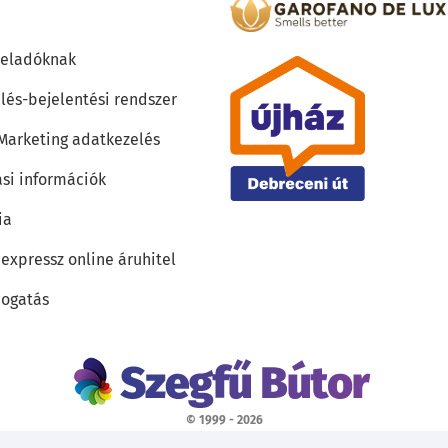
teladóknak
lés-bejelentési rendszer
 Marketing adatkezelés
ási információk
ia
 expressz online áruhitel
ogatás
© 1999 - 2026