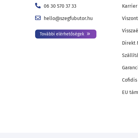
06 30 570 37 33
Karrier
hello@szegfubutor.hu
Viszon
Visszaé
További elérhetőségek
Direkt
Szállít
Garanc
Cofidis
EU tám