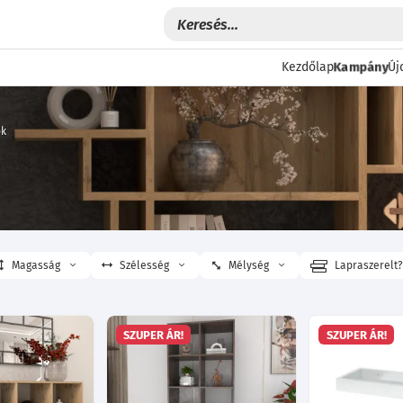
Kampány
Kezdőlap
Új
ok
Magasság
Szélesség
Mélység
Lapraszerelt
SZUPER ÁR!
SZUPER ÁR!