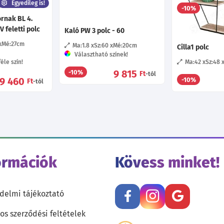
Egyedileg is!
-10%
rnak BL 4.
 feletti polc
Kaló PW 3 polc - 60
Mé:27
cm
Ma:1.8
Sz:60
Mé:20
cm
Cilla1 polc
Választható színek!
éle szín!
Ma:42
Sz:48
9 815
-10%
Ft
-tól
9 460
-10%
Ft
-tól
ormációk
Kövess minket!
delmi tájékoztató
os szerződési feltételek