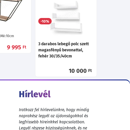
Seila 23 polc 100 - Fehér
9 275
Ft
Ma:21
Sz:100
Mé:22
cm
9 455
-10%
Ft
Mé:10
cm
3 darabos lebegő polc szett
9 995
Ft
magasfényű bevonattal,
fehér 30/35/40cm
10 000
Ft
Hírlevél
Iratkozz fel hírlevelünkre, hogy mindig
naprakész legyél az újdonságokkal és
legfrissebb híreinkkel kapcsolatban.
Legyél részese közösségünknek, és ne