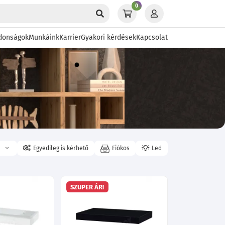
0
donságok
Munkáink
Karrier
Gyakori kérdések
Kapcsolat
?
Egyedileg is kérhető
Fiókos
Led
SZUPER ÁR!