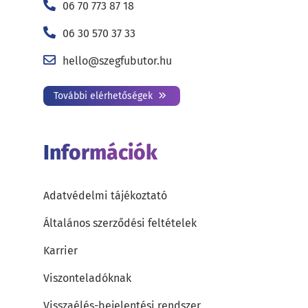
06 70 773 87 18
06 30 570 37 33
hello@szegfubutor.hu
További elérhetőségek
Információk
Adatvédelmi tájékoztató
Általános szerződési feltételek
Karrier
Viszonteladóknak
Visszaélés-bejelentési rendszer