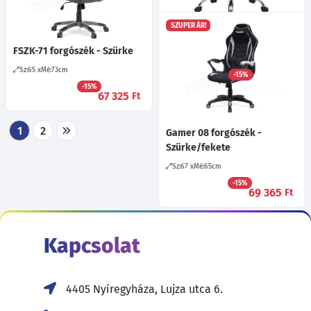
62 735
Ft
SZUPER ÁR!
Irodai forgószék vászon
huzattal, világosszürke
FSZK-71 forgószék - Szürke
Sz:65
Mé:73
cm
-15%
63 245
Ft
-15%
67 325
Ft
1
2
Gamer 08 forgószék -
Szürke/fekete
Sz:67
Mé:65
cm
-15%
69 365
Ft
Kapcsolat
4405 Nyíregyháza, Lujza utca 6.