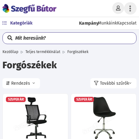
Kampány
Kategóriák
Munkáink
Kapcsolat
Mit keresünk?
Kezdőlap
Teljes termékkínálat
Forgószékek
Forgószékek
Rendezés
További szűrők
SZUPER ÁR!
SZUPER ÁR!