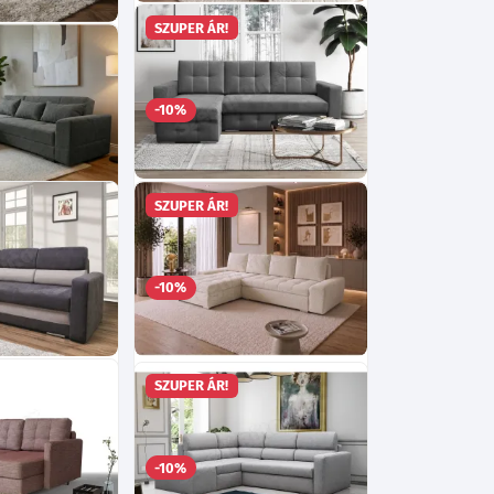
Bora sarokülő
SZUPER ÁR!
 univerzális
Ma:84
Sz:308
cm
Mé:141
cm
Választható színek!
zín!
248 045
-10%
Ft
249 125
Ft
Megan sarokülő univerzális
SZUPER ÁR!
 Eden 19
Ma:88
Sz:234
Mé:147
cm
cm
Választható színek!
268 475
265 955
-10%
Ft
Ft
ő univerzális
Buda L Sarokülő - Bubble 3,
SZUPER ÁR!
bal
cm
zínek!
Ma:90
Sz:275
Mé:190
cm
269 645
Ft
271 265
-10%
Ft