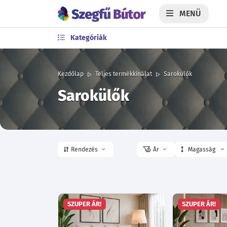
MENÜ
Kategóriák
Kezdőlap
Teljes termékkínálat
Sarokülők
Sarokülők
Rendezés
Ár
Magasság
SZUPER ÁR!
SZUPER ÁR!