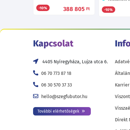
388 805
-10%
Ft
-10%
Kapcsolat
Inf
4405 Nyíregyháza, Lujza utca 6.
Adatvé
06 70 773 87 18
Általán
06 30 570 37 33
Karrier
hello@szegfubutor.hu
Viszon
Visszaé
További elérhetőségek
Direkt