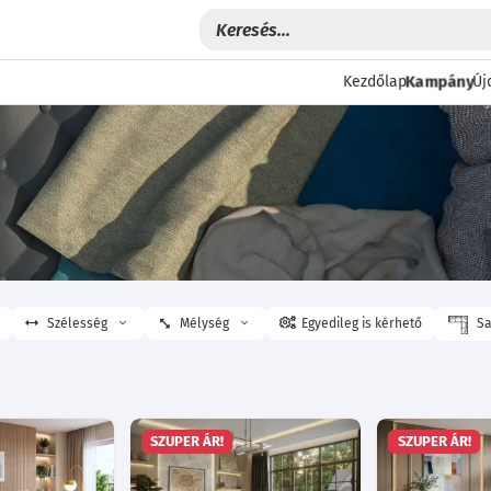
Kampány
Kezdőlap
Új
Szélesség
Mélység
Egyedileg is kérhető
Sa
SZUPER ÁR!
SZUPER ÁR!