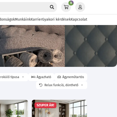
0
donságok
Munkáink
Karrier
Gyakori kérdések
Kapcsolat
rokülő típusa
Ágyazható
Ágyneműtartós
Relax funkció, dönthető
SZUPER ÁR!