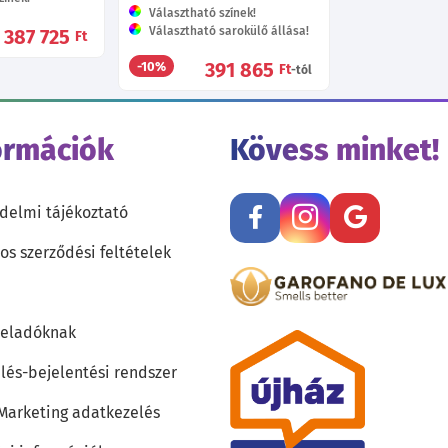
Választható színek!
Választható sarokülő állása!
387 725
Ft
391 865
-10%
Ft
-tól
ormációk
Kövess minket!
delmi tájékoztató
os szerződési feltételek
teladóknak
lés-bejelentési rendszer
 Marketing adatkezelés