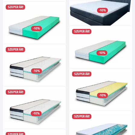
SZUPER ÁR!
Szegfű Viscolux 200x160x24
-10%
155 615
Ft
matrac
-10%
161 285
SZUPER ÁR!
Ft
Eliott franciaágy 180 matrac
magában
SZUPER ÁR!
Szegfű Ergo Air Hard
-10%
163 445
Ft
200x160x20 matrac
-10%
179 195
SZUPER ÁR!
Ft
Szegfű Ergo Air Hard
200x180x20 matrac
SZUPER ÁR!
Szegfű Tencel Pillow Top
-10%
198 725
Ft
Luxory 200x160x28 matrac
-10%
202 415
SZUPER ÁR!
Ft
Szegfű Tencel Pillow Top
Exclusive 200x160x30 matrac
SZUPER ÁR!