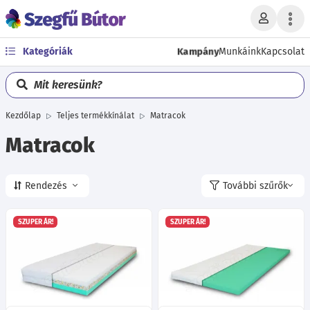
Kampány
Kategóriák
Munkáink
Kapcsolat
Mit keresünk?
Kezdőlap
Teljes termékkínálat
Matracok
Matracok
Rendezés
További szűrők
SZUPER ÁR!
SZUPER ÁR!