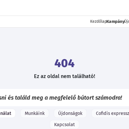
Kampány
Kezdőlap
Új
404
Ez az oldal nem található!
ínálat
Munkáink
Újdonságok
Cofidis expressz
Kapcsolat