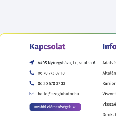
Kapcsolat
Inf
4405 Nyíregyháza, Lujza utca 6.
Adatvé
06 70 773 87 18
Általán
06 30 570 37 33
Karrier
hello@szegfubutor.hu
Viszon
Visszaé
További elérhetőségek
Direkt