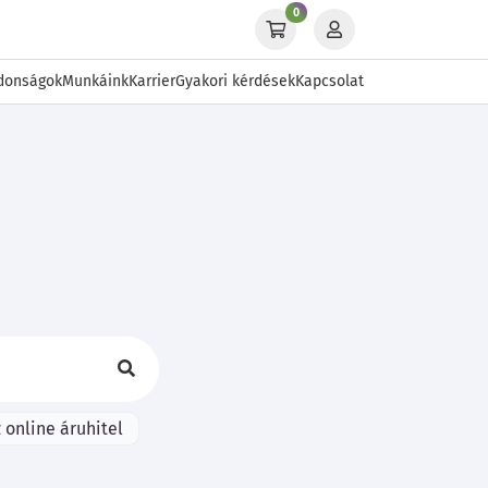
0
donságok
Munkáink
Karrier
Gyakori kérdések
Kapcsolat
 online áruhitel