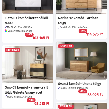
Cleto 03 komód keret nélkül -
Nerina 12 komód - Artisan
fehér
tölgy
Ma:77
Sz:114
Mé:37
cm
Ma:83
Sz:138
Mé:40
cm
-10%
Választható láb színe!
114 575
Ft
-10%
103 145
Ft
SZUPER ÁR!
SZUPER ÁR!
Svan 3 komód - Unoka tölgy
Gino 05 komód - arany craft
Ma:86
Sz:150
Mé:40
cm
-10%
tölgy/fekete/arany acél
133 925
Ft
Ma:90
Sz:92
Mé:40
cm
-10%
93 515
Ft
SZUPER ÁR!