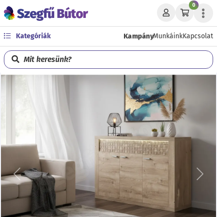
0
Kampány
Kategóriák
Munkáink
Kapcsolat
Mit keresünk?
Előző
Köve