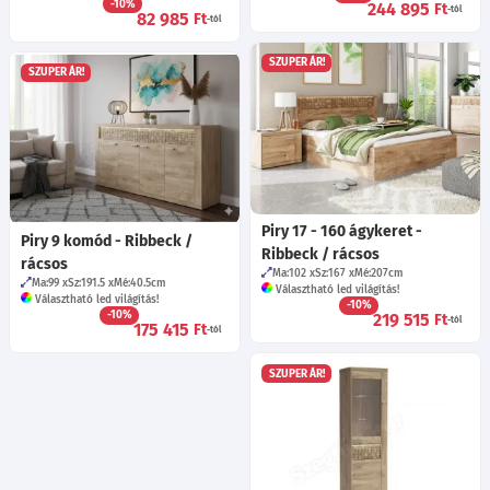
-10%
244 895
Ft
-tól
82 985
Ft
-tól
SZUPER ÁR!
SZUPER ÁR!
Piry 17 - 160 ágykeret -
Piry 9 komód - Ribbeck /
Ribbeck / rácsos
rácsos
Ma:102
Sz:167
Mé:207
cm
Ma:99
Sz:191.5
Mé:40.5
cm
Választható led világítás!
Választható led világítás!
-10%
-10%
219 515
Ft
-tól
175 415
Ft
-tól
SZUPER ÁR!