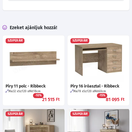
Ezeket ajánljuk hozzá!
SZUPER ÁR!
SZUPER ÁR!
Piry 11 polc - Ribbeck
Piry 16 íróasztal - Ribbeck
Ma:32
Sz:120
Mé:18
cm
Ma:78
Sz:120
Mé:60
cm
-10%
-15%
21 515
81 095
Ft
Ft
SZUPER ÁR!
SZUPER ÁR!