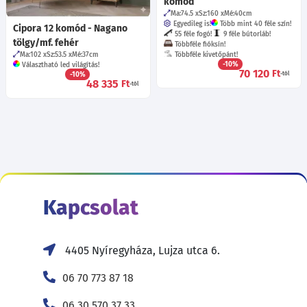
komód
Ma:74.5
Sz:160
Mé:40
cm
Egyedileg is!
Több mint 40 féle szín!
Cipora 12 komód - Nagano
55 féle fogó!
9 féle bútorláb!
tölgy/mf. fehér
Többféle fióksín!
Ma:102
Sz:53.5
Mé:37
cm
Többféle kivetőpánt!
-10%
Választható led világítás!
70 120
Ft
-10%
-tól
48 335
Ft
-tól
Kapcsolat
4405 Nyíregyháza, Lujza utca 6.
06 70 773 87 18
06 30 570 37 33