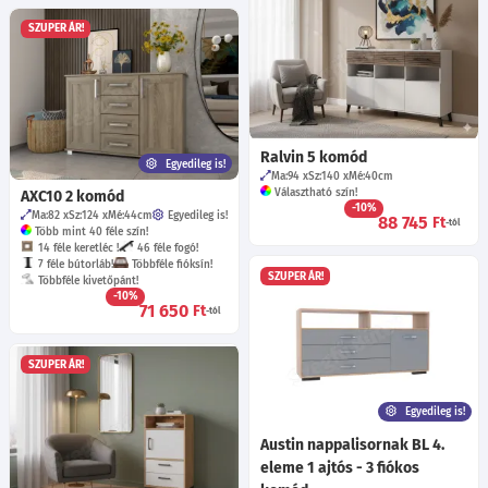
SZUPER ÁR!
Ralvin 5 komód
Egyedileg is!
Ma:94
Sz:140
Mé:40
cm
Választható szín!
AXC10 2 komód
-10%
Ma:82
Sz:124
Mé:44
cm
Egyedileg is!
88 745
Ft
-tól
Több mint 40 féle szín!
14 féle keretléc !
46 féle fogó!
7 féle bútorláb!
Többféle fióksín!
SZUPER ÁR!
Többféle kivetőpánt!
-10%
71 650
Ft
-tól
SZUPER ÁR!
Egyedileg is!
Austin nappalisornak BL 4.
eleme 1 ajtós - 3 fiókos