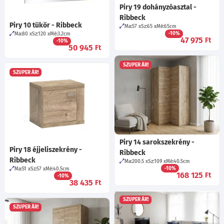
Piry 19 dohányzóasztal -
Ribbeck
Piry 10 tükör - Ribbeck
Ma:57
Sz:65
Mé:65
cm
-10%
Ma:80
Sz:120
Mé:3.2
cm
47 975
Ft
-10%
50 945
Ft
SZUPER ÁR!
SZUPER ÁR!
Piry 14 sarokszekrény -
Piry 18 éjjeliszekrény -
Ribbeck
Ribbeck
Ma:200.5
Sz:109
Mé:40.5
cm
-10%
Ma:51
Sz:57
Mé:40.5
cm
168 125
Ft
-10%
38 435
Ft
SZUPER ÁR!
SZUPER ÁR!