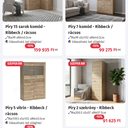
Piry 15 sarok komód -
Piry 7 komód - Ribbeck /
Ribbeck / rácsos
rácsos
Ma:99
Mé:40.5
cm
Ma:99
Sz:102
Mé:40.5
cm
Választható led világítás!
Választható led világítás!
-10%
-10%
159 935
99 275
Ft
Ft
-tól
-tól
SZUPER ÁR!
SZUPER ÁR!
Piry 5 vitrin - Ribbeck /
Piry 2 szekrény - Ribbeck
Ma:200.5
Sz:57
Mé:57.5
cm
rácsos
-10%
Ma:159.5
Sz:102
Mé:40.5
cm
91 625
Ft
Választható led világítás!
-10%