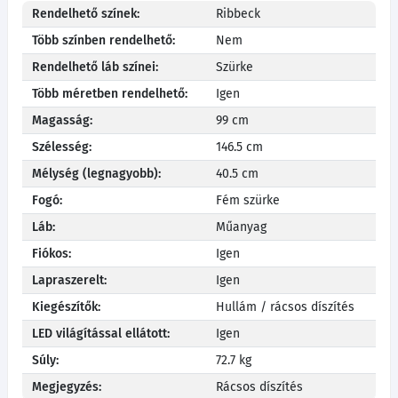
Rendelhető színek:
Ribbeck
Több színben rendelhető:
Nem
Rendelhető láb színei:
Szürke
Több méretben rendelhető:
Igen
Magasság:
99 cm
Szélesség:
146.5 cm
Mélység (legnagyobb):
40.5 cm
Fogó:
Fém szürke
Láb:
Műanyag
Fiókos:
Igen
Lapraszerelt:
Igen
Kiegészítők:
Hullám / rácsos díszítés
LED világítással ellátott:
Igen
Súly:
72.7 kg
Megjegyzés:
Rácsos díszítés