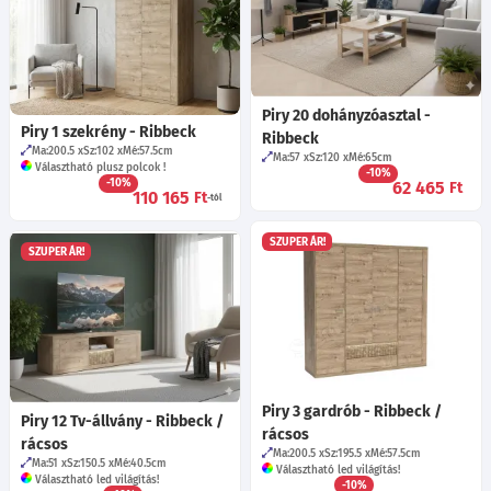
Piry 20 dohányzóasztal -
Piry 1 szekrény - Ribbeck
Ribbeck
Ma:200.5
Sz:102
Mé:57.5
cm
Ma:57
Sz:120
Mé:65
cm
Választható plusz polcok !
-10%
-10%
62 465
Ft
110 165
Ft
-tól
SZUPER ÁR!
SZUPER ÁR!
Piry 3 gardrób - Ribbeck /
Piry 12 Tv-állvány - Ribbeck /
rácsos
rácsos
Ma:200.5
Sz:195.5
Mé:57.5
cm
Ma:51
Sz:150.5
Mé:40.5
cm
Választható led világítás!
Választható led világítás!
-10%