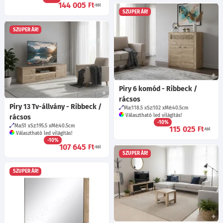
144 005
Ft
-tól
SZUPER ÁR!
SZUPER ÁR!
Piry 6 komód - Ribbeck /
rácsos
Piry 13 Tv-állvány - Ribbeck /
Ma:118.5
Sz:102
Mé:40.5
cm
Választható led világítás!
rácsos
-10%
Ma:51
Sz:195.5
Mé:40.5
cm
115 025
Ft
-tól
Választható led világítás!
-10%
107 645
Ft
-tól
SZUPER ÁR!
SZUPER ÁR!