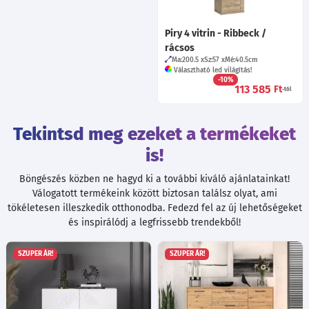
Piry 4 vitrin - Ribbeck /
rácsos
Ma:200.5
Sz:57
Mé:40.5
cm
Választható led világítás!
-10%
113 585
Ft
-tól
Tekintsd meg ezeket a termékeket
is!
Böngészés közben ne hagyd ki a további kiváló ajánlatainkat!
Válogatott termékeink között biztosan találsz olyat, ami
tökéletesen illeszkedik otthonodba. Fedezd fel az új lehetőségeket
és inspirálódj a legfrissebb trendekből!
SZUPER ÁR!
SZUPER ÁR!