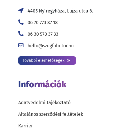
4405 Nyíregyháza, Lujza utca 6.
06 70 773 87 18
06 30 570 37 33
hello@szegfubutor.hu
További elérhetőségek
Információk
Adatvédelmi tájékoztató
Általános szerződési feltételek
Karrier