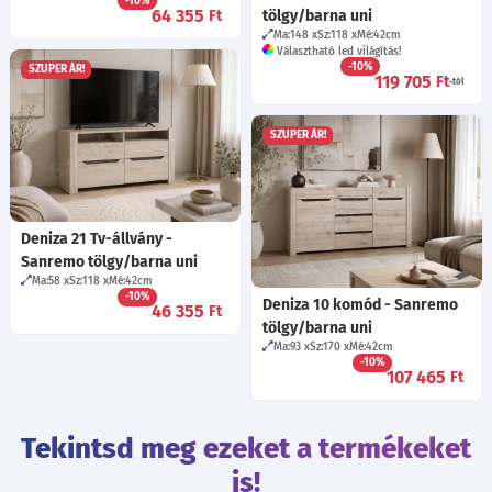
-10%
64 355
Ft
tölgy/barna uni
Ma:148
Sz:118
Mé:42
cm
Választható led világítás!
-10%
SZUPER ÁR!
119 705
Ft
-tól
SZUPER ÁR!
Deniza 21 Tv-állvány -
Sanremo tölgy/barna uni
Ma:58
Sz:118
Mé:42
cm
-10%
Deniza 10 komód - Sanremo
46 355
Ft
tölgy/barna uni
Ma:93
Sz:170
Mé:42
cm
-10%
107 465
Ft
Tekintsd meg ezeket a termékeket
is!