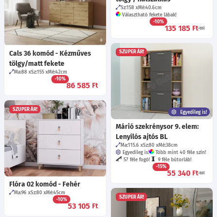
Sz:158
Mé:40.6
cm
Választható fekete lábak!
-10%
135 185
Ft
-tól
SZUPER ÁR!
Cals 36 komód - Kézműves
tölgy/matt fekete
Ma:88
Sz:155
Mé:42
cm
-10%
86 585
Ft
SZUPER ÁR!
Egyedileg is!
Márió szekrénysor 9. elem:
Lenyílós ajtós BL
Ma:115.6
Sz:80
Mé:38
cm
Egyedileg is!
Több mint 40 féle szín!
57 féle fogó!
9 féle bútorláb!
-15%
55 340
Ft
-tól
Flóra 02 komód - Fehér
Ma:96
Sz:80
Mé:45
cm
SZUPER ÁR!
-10%
53 105
Ft