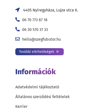
4405 Nyíregyháza, Lujza utca 6.
06 70 773 87 18
06 30 570 37 33
hello@szegfubutor.hu
További elérhetőségek
Információk
Adatvédelmi tájékoztató
Általános szerződési feltételek
Karrier