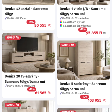
Deniza 42 asztal - Sanremo
Deniza 1 vitrin J/B - Sanremo
tölgy
tölgy/barna uni
Ma:76
Mé:90
cm
Ma:193
Sz:67
Mé:42
cm
-10%
Választható nyitás!
80 555
Ft
Választható led világítás!
-10%
95 855
Ft
-tól
SZUPER ÁR!
SZUPER ÁR!
Deniza 20 Tv-állvány -
Sanremo tölgy/barna uni
Deniza 5 szekrény - Sanremo
Ma:46
Sz:170
Mé:42
cm
tölgy/barna uni
-10%
61 565
Ft
Ma:193
Sz:98
Mé:58
cm
-10%
103 955
Ft
SZUPER ÁR!