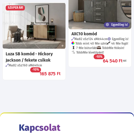
SZUPER ÁR!
Egyedileg is!
AXC10 komód
Ma:82
Sz:124
Mé:44
cm
Egyedileg is!
Több mint 40 féle szín!
46 féle fogó!
7 féle bútorláb!
Többféle fióksín!
Többféle kivetőpánt!
Luza SB komód - Hickory
-10%
Jackson / fekete csíkok
64 540
Ft
-tól
Ma:82
Sz:160
Mé:40
cm
-10%
165 875
Ft
Kapcsolat