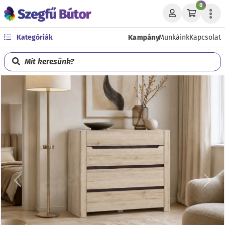
0
Kampány
Kategóriák
Munkáink
Kapcsolat
Mit keresünk?
Előző
Köve