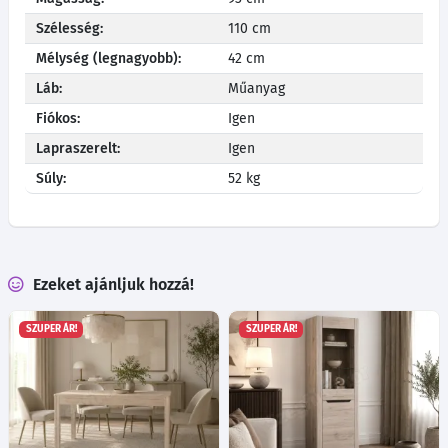
Szélesség:
110 cm
Mélység (legnagyobb):
42 cm
Láb:
Műanyag
Fiókos:
Igen
Lapraszerelt:
Igen
Súly:
52 kg
Ezeket ajánljuk hozzá!
SZUPER ÁR!
SZUPER ÁR!