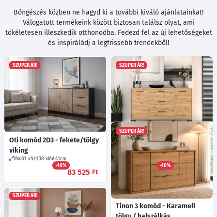
Böngészés közben ne hagyd ki a további kiváló ajánlatainkat!
Válogatott termékeink között biztosan találsz olyat, ami
tökéletesen illeszkedik otthonodba. Fedezd fel az új lehetőségeket
és inspirálódj a legfrissebb trendekből!
SZUPER ÁR!
SZUPER ÁR!
SZUPER ÁR!
Oti komód 2D3 - fekete/tölgy
Nerina 12 komód - Artisan
viking
tölgy
Ma:81
Sz:138
Mé:41
cm
Ma:83
Sz:138
Mé:40
cm
-10%
-10%
83 525
114 575
Ft
Ft
SZUPER ÁR!
Tinon 3 komód - Karamell
tölgy / halszálkás