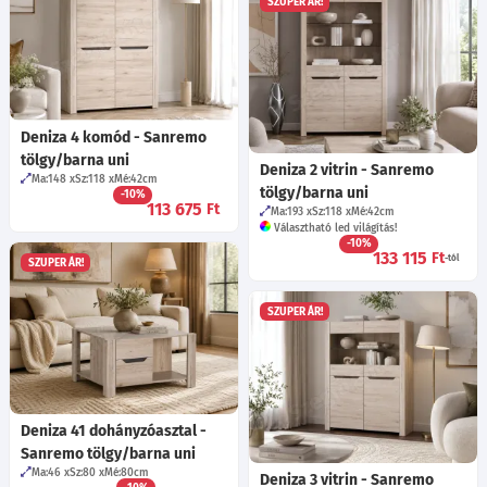
SZUPER ÁR!
Deniza 4 komód - Sanremo
tölgy/barna uni
Deniza 2 vitrin - Sanremo
Ma:148
Sz:118
Mé:42
cm
tölgy/barna uni
-10%
113 675
Ft
Ma:193
Sz:118
Mé:42
cm
Választható led világítás!
-10%
133 115
Ft
-tól
SZUPER ÁR!
SZUPER ÁR!
Deniza 41 dohányzóasztal -
Sanremo tölgy/barna uni
Ma:46
Sz:80
Mé:80
cm
Deniza 3 vitrin - Sanremo