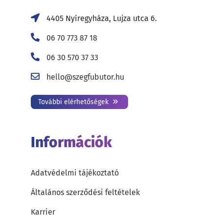
4405 Nyíregyháza, Lujza utca 6.
06 70 773 87 18
06 30 570 37 33
hello@szegfubutor.hu
További elérhetőségek
Információk
Adatvédelmi tájékoztató
Általános szerződési feltételek
Karrier