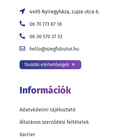
4405 Nyíregyháza, Lujza utca 6.
06 70 773 87 18
06 30 570 37 33
hello@szegfubutor.hu
További elérhetőségek
Információk
Adatvédelmi tájékoztató
Általános szerződési feltételek
Karrier