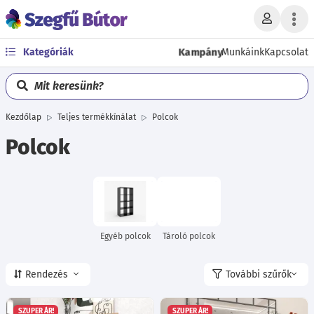
Kampány
Kategóriák
Munkáink
Kapcsolat
Mit keresünk?
Kezdőlap
Teljes termékkínálat
Polcok
Polcok
Egyéb polcok
Tároló polcok
Rendezés
További szűrők
SZUPER ÁR!
SZUPER ÁR!