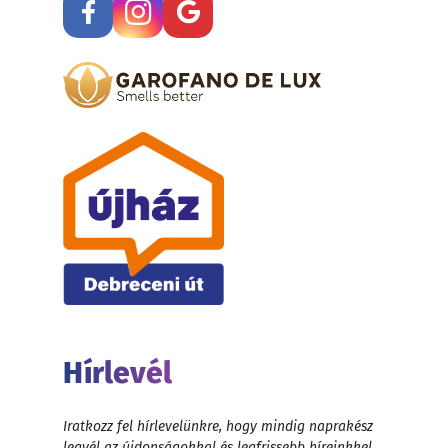
Hírlevél
Iratkozz fel hírlevelünkre, hogy mindig naprakész
legyél az újdonságokkal és legfrissebb híreinkkel