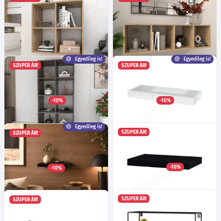
Egyedileg is!
Egyedileg is!
SZUPER ÁR!
SZUPER ÁR!
Emese 2x2 Falipolc
Emese 1x4 Falipolc
Egyedileg is!
Egyedileg is!
Több mint 40 féle szín!
Több mint 40 féle szín!
-10%
-10%
17 020
18 100
Ft
Ft
-tól
-tól
Egyedileg is!
SZUPER ÁR!
SZUPER ÁR!
Emese 2x4 Falipolc
Dolli fehér polc
Egyedileg is!
Ma:4
Sz:40
Mé:15
cm
Több mint 40 féle szín!
-10%
-10%
4 145
Ft
30 970
Ft
-tól
SZUPER ÁR!
SZUPER ÁR!
Elton magasfényű fekete polc
Elton wenge polc