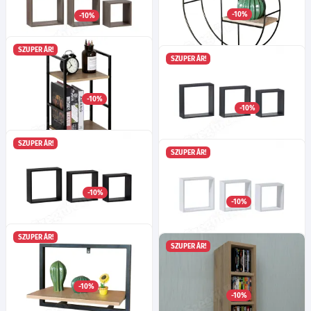
-10%
-10%
7 120
Ft
7 120
Ft
-tól
-tól
SZUPER ÁR!
SZUPER ÁR!
Cilla2 polc
Emese szürke sonoma polc
Ma:37
Sz:37
Mé:10
cm
-10%
7 385
Ft
-10%
7 205
Ft
SZUPER ÁR!
SZUPER ÁR!
Netti4 polc
Emese szürke polc
Ma:49
Sz:29
Mé:24
cm
Ma:24
Sz:24
Mé:12
cm
-10%
7 475
Ft
-10%
7 475
Ft
-tól
SZUPER ÁR!
SZUPER ÁR!
Emese fekete polc
Emese fehér polc
Ma:24
Sz:24
Mé:12
cm
Ma:24
Sz:24
Mé:12
cm
-10%
7 475
Ft
-10%
-tól
7 475
Ft
-tól