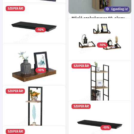
SZUPER ÁR!
Egyedileg is!
Aba3 polc
Márió szekrénysor 10. elem:
Ma:35
Sz:35
Mé:20
cm
CD tartó BL
-10%
7 655
Ma:57
Sz:20
Mé:25
cm
Egyedileg is!
Ft
Több mint 40 féle szín!
-10%
7 660
Ft
-tól
Dóra fekete polc
Ma:4
Sz:60
Mé:24
cm
SZUPER ÁR!
3 darabos fali polc szett,
-10%
7 835
Ft
rusztikus barna 30/35/40cm
8 000
Ft
SZUPER ÁR!
Lebegő fali polc, rusztikus
barna 40x20x3cm
SZUPER ÁR!
Netti3 polc
8 700
Ft
Ma:81
Sz:29
Mé:24
cm
-10%
8 825
Ft
SZUPER ÁR!