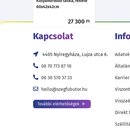
Kutyahordozó táska, fekete
60x42x42cm
27 300
Ft
Kapcsolat
Inf
4405 Nyíregyháza, Lujza utca 6.
Adatvé
06 70 773 87 18
Általán
06 30 570 37 33
Karrier
hello@szegfubutor.hu
Viszon
Visszaé
További elérhetőségek
Direkt
Szállít