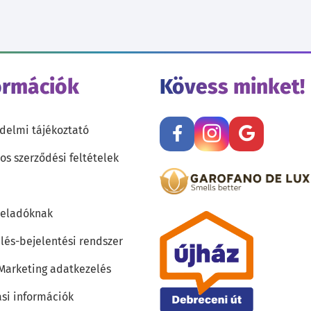
ormációk
Kövess minket!
delmi tájékoztató
os szerződési feltételek
teladóknak
lés-bejelentési rendszer
 Marketing adatkezelés
ási információk