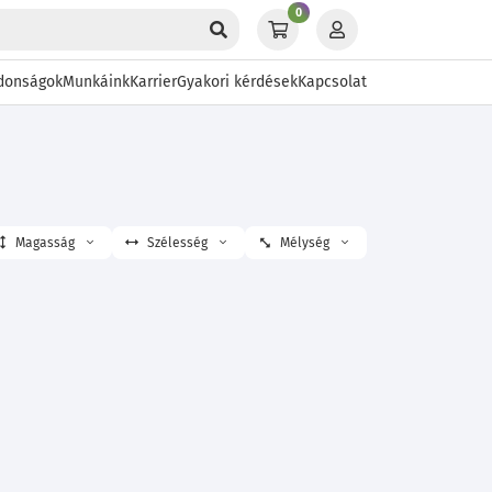
0
donságok
Munkáink
Karrier
Gyakori kérdések
Kapcsolat
Magasság
Szélesség
Mélység