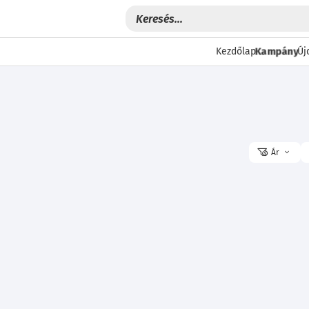
Kampány
Kezdőlap
Új
Ár