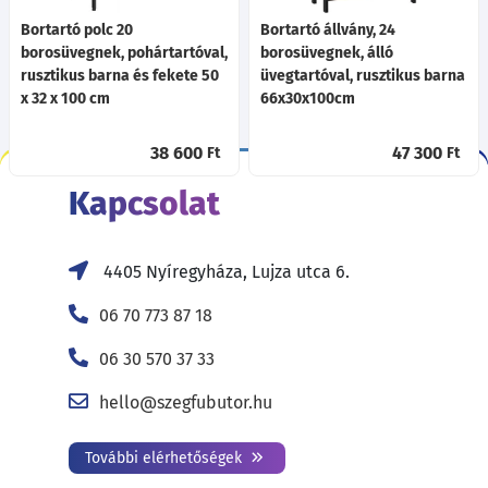
Bortartó polc 20
Bortartó állvány, 24
borosüvegnek, pohártartóval,
borosüvegnek, álló
rusztikus barna és fekete 50
üvegtartóval, rusztikus barna
x 32 x 100 cm
66x30x100cm
38 600
47 300
Ft
Ft
Kapcsolat
4405 Nyíregyháza, Lujza utca 6.
06 70 773 87 18
06 30 570 37 33
hello@szegfubutor.hu
További elérhetőségek