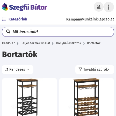
Kampány
Kategóriák
Munkáink
Kapcsolat
Mit keresünk?
Kezdőlap
Teljes termékkínálat
Konyhai eszközök
Bortartók
Bortartók
Rendezés
További szűrők