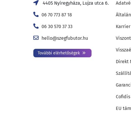
4405 Nyíregyháza, Lujza utca 6.
Adatvé
06 70 773 87 18
Általán
06 30 570 37 33
Karrier
hello@szegfubutor.hu
Viszon
Visszaé
További elérhetőségek
Direkt
Szállít
Garanc
Cofidis
EU tám