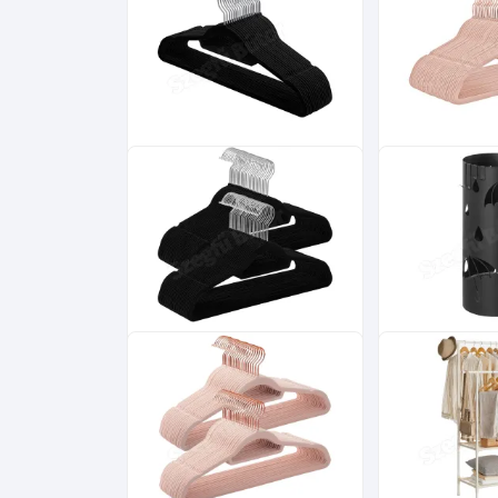
Bársony vállfa,
Bársony vállfa,
csúszásmentes ruhaakasztó
csúszásmentes
20 db, fekete
30 db, rózsaszí
5 000
Ft
Bársony vállfa,
Esernyőtartó, 
csúszásmentes ruhaakasztó
esernyő mintás
50 db, fekete
17x17x41cm
12 200
Ft