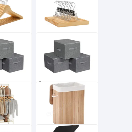
10 db
Fa nadrágtartó
l
csúszasmentes 12 db
9 400
10 000
Ft
Ft
ó
Összecsukható
cipzárral 3db,
tárolódobozok cipzárral 3db,
x25cm
szürke 40x30x25cm
11 600
11 600
Ft
Ft