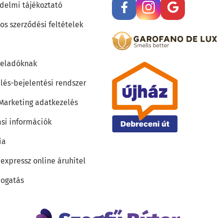
delmi tájékoztató
os szerződési feltételek
teladóknak
lés-bejelentési rendszer
 Marketing adatkezelés
ási információk
ia
 expressz online áruhitel
ogatás