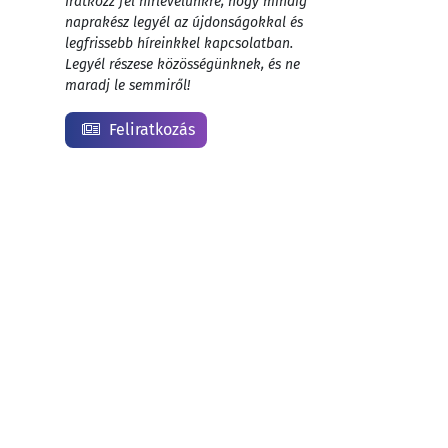
Iratkozz fel hírlevelünkre, hogy mindig
naprakész legyél az újdonságokkal és
legfrissebb híreinkkel kapcsolatban.
Legyél részese közösségünknek, és ne
maradj le semmiről!
Feliratkozás