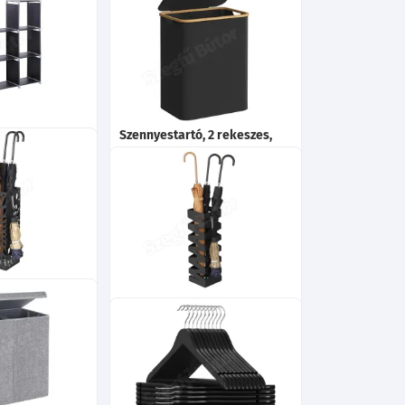
t akasztóval,
Bambusz kosár
154cm
szennyestartó 72L
12 500
13 000
Ft
Ft
zövet
Szennyestartó, 2 rekeszes,
cka, fekete
130L, kivehető hálós bélés,
oxford szövet, bambusz
fogantyúk, tinta feket
13 500
Ft
13 700
Ft
négyzet alakú
ókkal, fekete
Esernyőtartó négyzet alakú,
akasztókkal, fekete
15x15x49cm
14 300
Ft
14 500
Ft