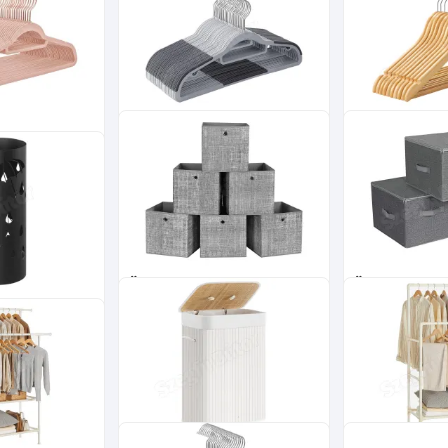
Műanyag ruhafugas 30 db,
Vállfa készlet 
 ruhaakasztó
csúszásmentes felület szürke
nadrágtartóva
n
9 200
Ft
8 400
Ft
Összecsukható
Összecsukhat
kör alakú
tárolódobozok 6db, szürke
tárolódobozok 
, fekete
30x30x30cm
szürke 40x30
10 400
Ft
12 200
Ft