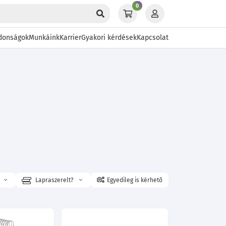
0
donságok
Munkáink
Karrier
Gyakori kérdések
Kapcsolat
Lapraszerelt?
Egyedileg is kérhető