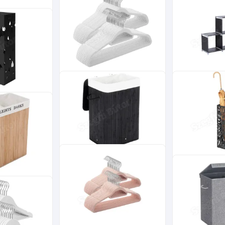
Bambusz kosár
Ruhaállvány ké
t akasztóval
szennyestartó 72L, fehér
fehér 88x44x
ehér
12 300
Ft
13 500
Ft
Bársony vállfa,
Könyvespolc s
csúszásmentes ruhaakasztó
polcokkal 6 ko
égyzet alakú,
50 db, fehér
110x30x110cm
ekete
13 500
Ft
13 900
Ft
Bambusz kosár
Esernyőtartó 
szennyestartó 72L, fekete
mintás, akaszt
r
15x15x49cm
2 rekeszes
14 100
Ft