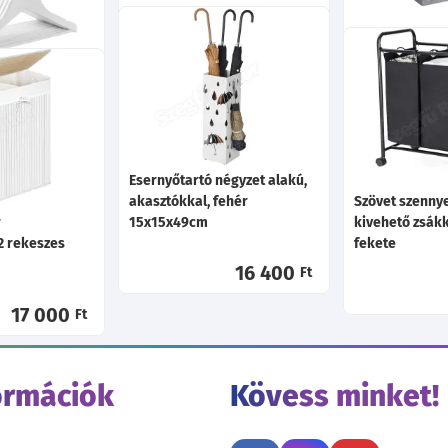
14 900
Ft
Bársony vállfa,
csúszásmentes ruhaakasztó
Szennyestartó 
50 db, rózsaszín
mágneses fedél
szürke
 20db, fehér
15 200
Ft
16 400
Ft
Esernyőtartó négyzet alakú,
akasztókkal, fehér
Szövet szenny
r
15x15x49cm
kivehető zsákk
2 rekeszes
fekete
16 400
Ft
17 000
Ft
ormációk
Kövess minket!