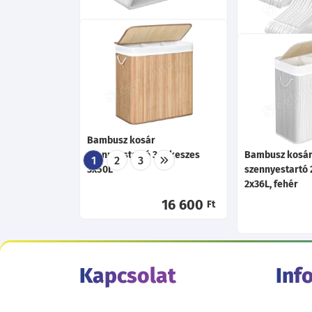
Bársony vállfa,
csúszásmentes ruhaakasztó
50 db, fehér, rozé arany
Vállfa készlet
gyerekruhákhoz
15 400
Ft
Bambusz kosár
szennyestartó 3 rekeszes
Bambusz kosá
1
2
3
3x50L
szennyestartó 
2x36L, fehér
16 600
Ft
Kapcsolat
Inf