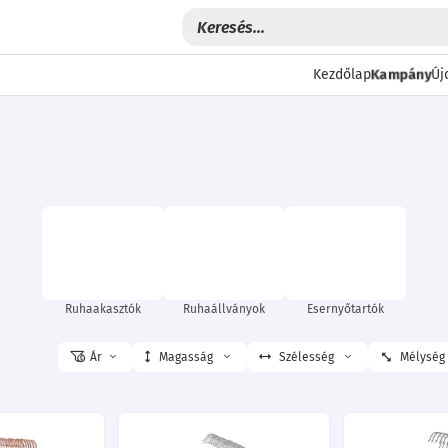
Kampány
Kezdőlap
Új
Ruhaakasztók
Ruhaállványok
Esernyőtartók
Ár
Magasság
Szélesség
Mélység