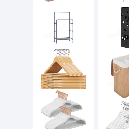
Bársony vállfa,
Ruhaállvány ké
csúszásmentes ruhaakasztó
és kétpolccal f
50 db, rózsaszín, rozé arany
114x45x114cm
13 100
Ft
Ruhaállvány két akasztóval,
Esernyőtartó n
szürke 88x44x154cm
akasztókkal, f
15x15x49cm
13 800
Ft
Vállfa készlet 20 db
nadrágtartóval
Bambusz kosá
szennyestartó 
2x36L
14 500
Ft