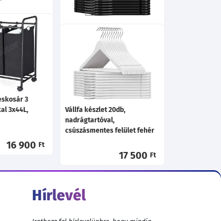
2 rekeszes,
lel 2x71L,
Vállfa készlet 20db,
nadrágtartóval,
csúszásmentes felület fekete
16 200
Ft
16 200
Ft
eskosár 3
al 3x44L,
Vállfa készlet 20db,
nadrágtartóval,
csúszásmentes felület fehér
16 900
Ft
17 500
Ft
Hírlevél