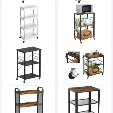
Konyhai tálaló kocsi, gurulós
Konyhai tálaló kocsi, gurulós
tároló polc, fehér
tároló polc, szürke
40x13x86cm
40x13x86cm
9 900
13 100
Ft
Ft
Konyhai tálaló kocsi, gurulós
Konyhai tálaló kocsi, gurulós
tároló polc, fehér
tároló polc, rusztikus barna
40x22x86cm
60x39x84cm
14 600
29 600
Ft
Ft
Konyhai tálaló kocsi, gurulós
Konyhai tálaló kocsi, gurulós
tároló polc, fekete tölgy
tároló polc, rusztikus barna
60x40x84cm
72x40x86cm
30 300
34 900
Ft
Ft