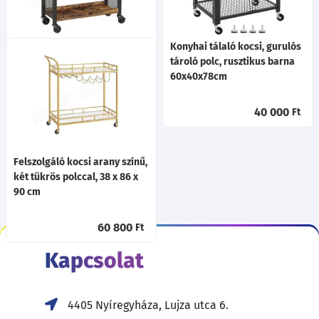
Konyhai tálaló kocsi, gurulós
Konyhai tálaló kocsi, gurulós
tároló polc, rusztikus barna
tároló polc, rusztikus barna
66x26x85cm
60x40x78cm
34 900
40 000
Ft
Ft
Felszolgáló kocsi arany színű,
két tükrös polccal, 38 x 86 x
90 cm
60 800
Ft
Kapcsolat
4405 Nyíregyháza, Lujza utca 6.