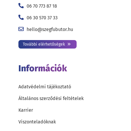
06 70 773 87 18
06 30 570 37 33
hello@szegfubutor.hu
További elérhetőségek
Információk
Adatvédelmi tájékoztató
Általános szerződési feltételek
Karrier
Viszonteladóknak