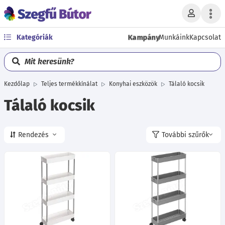
Kampány
Kategóriák
Munkáink
Kapcsolat
Mit keresünk?
Kezdőlap
Teljes termékkínálat
Konyhai eszközök
Tálaló kocsik
Tálaló kocsik
Rendezés
További szűrők