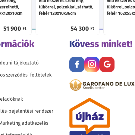
zekrény,
Álló ékszeres szekrény,
Álló ékszeres 
szerelhető,
tükörrel, polcokkal, zárható,
tükörrel, polco
‎37x120x10cm
fehér 120x10x36cm
fehér 162x55
51 900
54 300
Ft
Ft
ormációk
Kövess minket!
delmi tájékoztató
os szerződési feltételek
teladóknak
lés-bejelentési rendszer
 Marketing adatkezelés