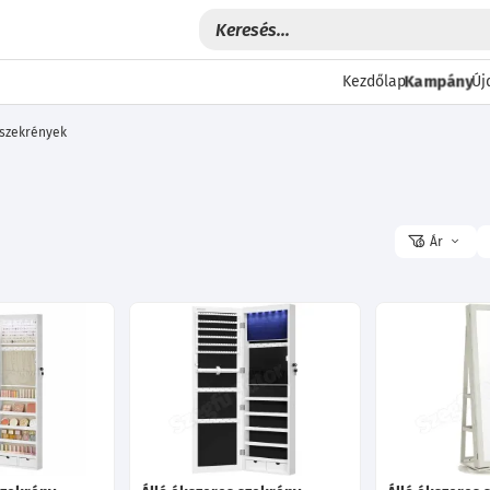
Kampány
Kezdőlap
Új
 szekrények
Ár