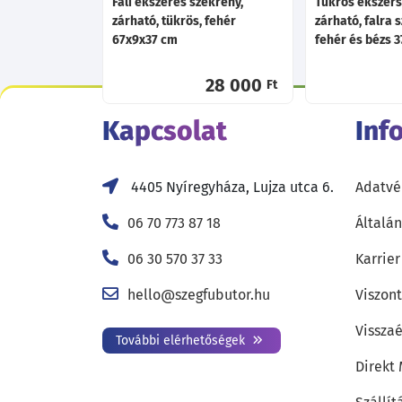
Fali ékszeres szekrény,
Tükrös ékszers
zárható, tükrös, fehér
zárható, falra 
67x9x37 cm
fehér és bézs 
28 000
Ft
Kapcsolat
Inf
4405 Nyíregyháza, Lujza utca 6.
Adatvé
06 70 773 87 18
Általán
06 30 570 37 33
Karrier
hello@szegfubutor.hu
Viszon
Visszaé
További elérhetőségek
Direkt