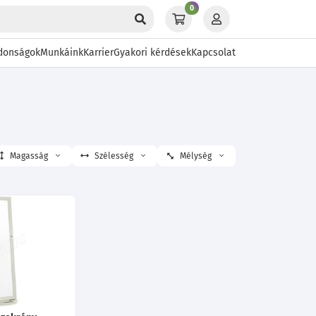
0
donságok
Munkáink
Karrier
Gyakori kérdések
Kapcsolat
Magasság
Szélesség
Mélység