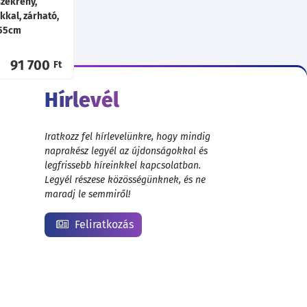
szekrény,
kkal, zárható,
x55cm
91 700
Ft
Hírlevél
Iratkozz fel hírlevelünkre, hogy mindig
naprakész legyél az újdonságokkal és
legfrissebb híreinkkel kapcsolatban.
Legyél részese közösségünknek, és ne
maradj le semmiről!
Feliratkozás