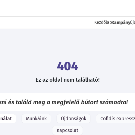
Kampány
Kezdőlap
Új
404
Ez az oldal nem található!
ínálat
Munkáink
Újdonságok
Cofidis expressz
Kapcsolat