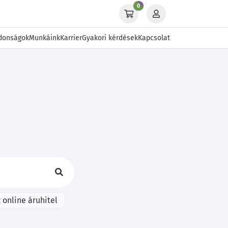
0
donságok
Munkáink
Karrier
Gyakori kérdések
Kapcsolat
 online áruhitel