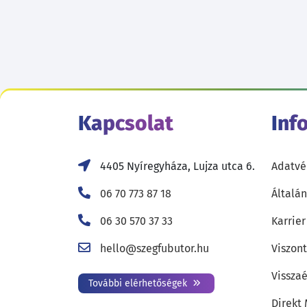
Kapcsolat
Inf
4405 Nyíregyháza, Lujza utca 6.
Adatvé
06 70 773 87 18
Általán
06 30 570 37 33
Karrier
hello@szegfubutor.hu
Viszon
Visszaé
További elérhetőségek
Direkt