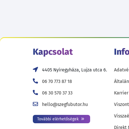
Kapcsolat
Inf
4405 Nyíregyháza, Lujza utca 6.
Adatvé
06 70 773 87 18
Általán
06 30 570 37 33
Karrier
hello@szegfubutor.hu
Viszon
Visszaé
További elérhetőségek
Direkt