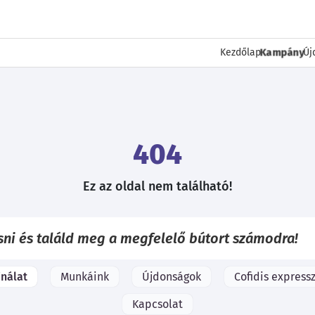
Kampány
Kezdőlap
Új
404
Ez az oldal nem található!
ínálat
Munkáink
Újdonságok
Cofidis expressz
Kapcsolat