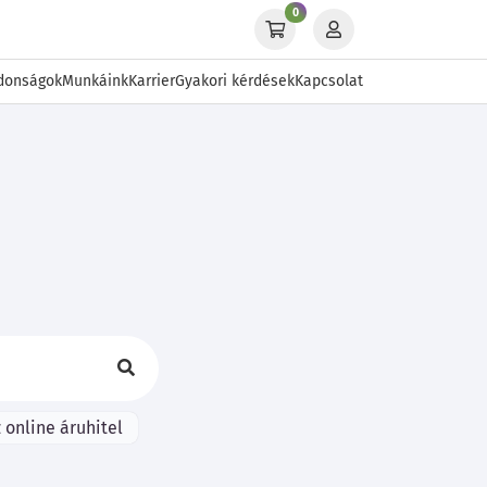
0
donságok
Munkáink
Karrier
Gyakori kérdések
Kapcsolat
 online áruhitel