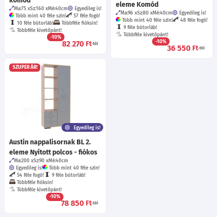
komód
eleme Komód
Ma:75
Sz:160
Mé:40
cm
Egyedileg is!
Ma:96
Sz:80
Mé:40
cm
Egyedileg is!
Több mint 40 féle szín!
57 féle fogó!
Több mint 40 féle szín!
48 féle fogó!
10 féle bútorláb!
Többféle fióksín!
9 féle bútorláb!
Többféle kivetőpánt!
Többféle kivetőpánt!
-10%
-10%
82 270
Ft
-tól
36 550
Ft
-tól
SZUPER ÁR!
Egyedileg is!
Austin nappalisornak BL 2.
eleme Nyitott polcos - fiókos
Ma:200
Sz:90
Mé:40
cm
Egyedileg is!
Több mint 40 féle szín!
54 féle fogó!
9 féle bútorláb!
Többféle fióksín!
Többféle kivetőpánt!
-10%
78 850
Ft
-tól