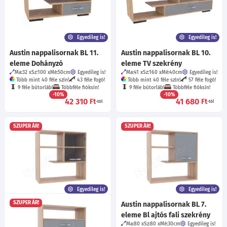
Egyedileg is!
Egyedileg is!
Austin nappalisornak BL 11.
Austin nappalisornak BL 10.
eleme Dohányzó
eleme TV szekrény
Ma:32
Sz:100
Mé:50
cm
Egyedileg is!
Ma:41
Sz:160
Mé:40
cm
Egyedileg is!
Több mint 40 féle szín!
43 féle fogó!
Több mint 40 féle szín!
57 féle fogó!
9 féle bútorláb!
Többféle fióksín!
9 féle bútorláb!
Többféle fióksín!
-10%
-10%
42 310
41 680
Ft
Ft
-tól
-tól
SZUPER ÁR!
SZUPER ÁR!
Egyedileg is!
Egyedileg is!
SZUPER ÁR!
Austin nappalisornak BL 6.
Austin nappalisornak BL 7.
eleme Üveges fali szekrény
eleme Bl ajtós fali szekrény
Ma:80
Sz:80
Mé:33
cm
Egyedileg is!
Ma:80
Sz:80
Mé:30
cm
Egyedileg is!