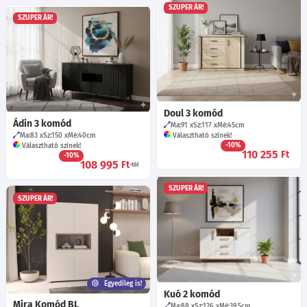
SZUPER ÁR!
SZUPER ÁR!
Doul 3 komód
Ádin 3 komód
Ma:91
Sz:117
Mé:45
cm
Ma:83
Sz:150
Mé:40
cm
Választható színek!
-10%
Választható színek!
110 255
Ft
-10%
108 995
Ft
-tól
SZUPER ÁR!
SZUPER ÁR!
Egyedileg is!
Kuó 2 komód
Mira Komód BL
Ma:88
Sz:126
Mé:39.5
cm