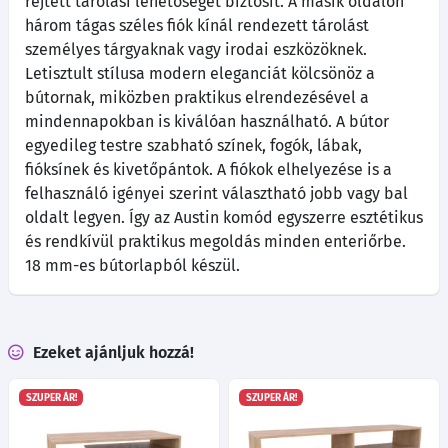
rejtett tárolási lehetőséget biztosít. A másik oldalon
három tágas széles fiók kínál rendezett tárolást
személyes tárgyaknak vagy irodai eszközöknek.
Letisztult stílusa modern eleganciát kölcsönöz a
bútornak, miközben praktikus elrendezésével a
mindennapokban is kiválóan használható. A bútor
egyedileg testre szabható színek, fogók, lábak,
fióksínek és kivetőpántok. A fiókok elhelyezése is a
felhasználó igényei szerint választható jobb vagy bal
oldalt legyen. Így az Austin komód egyszerre esztétikus
és rendkívül praktikus megoldás minden enteriőrbe.
18 mm-es bútorlapból készül.
Ezeket ajánljuk hozzá!
SZUPER ÁR!
SZUPER ÁR!