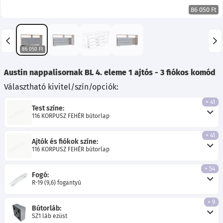
86 050 Ft
86 050 Ft
Austin nappalisornak BL 4. eleme 1 ajtós - 3 fiókos komód
Választható kivitel/szín/opciók:
+ 41
Test színe:
116 KORPUSZ FEHÉR bútorlap
+ 41
Ajtók és fiókok színe:
116 KORPUSZ FEHÉR bútorlap
+ 54
Fogó:
R-19 (9,6) fogantyú
+ 9
Bútorláb:
SZ1 láb ezüst