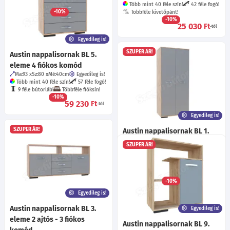
Több mint 40 féle szín!
57 féle fogó!
Több mint 40 féle szín!
42 féle fogó!
-10%
Többféle kivetőpánt!
29 710
Ft
-tól
-10%
25 030
Ft
-tól
Egyedileg is!
SZUPER ÁR!
Austin nappalisornak BL 5.
eleme 4 fiókos komód
Ma:93
Sz:80
Mé:40
cm
Egyedileg is!
Több mint 40 féle szín!
57 féle fogó!
9 féle bútorláb!
Többféle fióksín!
-10%
59 230
Ft
-tól
Egyedileg is!
SZUPER ÁR!
Austin nappalisornak BL 1.
eleme Ruhásszekrény
SZUPER ÁR!
Ma:200
Sz:90
Mé:51
cm
Egyedileg is!
Több mint 40 féle szín!
50 féle fogó!
7 féle bútorláb!
Többféle kivetőpánt!
-10%
60 220
Ft
-tól
Egyedileg is!
Austin nappalisornak BL 3.
Egyedileg is!
eleme 2 ajtós - 3 fiókos
Austin nappalisornak BL 9.