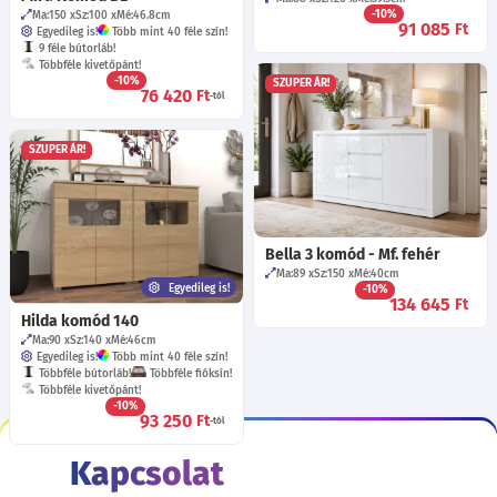
-10%
Ma:150
Sz:100
Mé:46.8
cm
91 085
Ft
Egyedileg is!
Több mint 40 féle szín!
9 féle bútorláb!
Többféle kivetőpánt!
-10%
SZUPER ÁR!
76 420
Ft
-tól
SZUPER ÁR!
Bella 3 komód - Mf. fehér
Ma:89
Sz:150
Mé:40
cm
Egyedileg is!
-10%
134 645
Ft
Hilda komód 140
Ma:90
Sz:140
Mé:46
cm
Egyedileg is!
Több mint 40 féle szín!
Többféle bútorláb!
Többféle fióksín!
Többféle kivetőpánt!
-10%
93 250
Ft
-tól
Kapcsolat