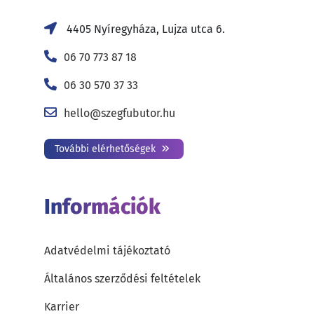
4405 Nyíregyháza, Lujza utca 6.
06 70 773 87 18
06 30 570 37 33
hello@szegfubutor.hu
További elérhetőségek
Információk
Adatvédelmi tájékoztató
Általános szerződési feltételek
Karrier