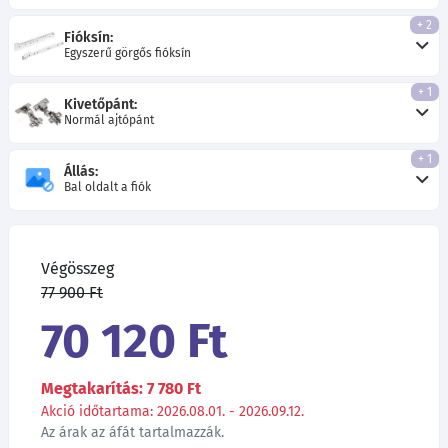
+ 2
Fióksín:
Egyszerű görgős fióksín
+ 1
Kivetőpánt:
Normál ajtópánt
+ 1
Állás:
Bal oldalt a fiók
Végösszeg
77 900 Ft
70 120 Ft
Megtakarítás: 7 780 Ft
Akció időtartama: 2026.08.01. - 2026.09.12.
Az árak az áfát tartalmazzák.