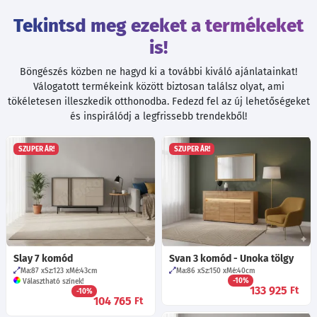
Tekintsd meg ezeket a termékeket
is!
Böngészés közben ne hagyd ki a további kiváló ajánlatainkat!
Válogatott termékeink között biztosan találsz olyat, ami
tökéletesen illeszkedik otthonodba. Fedezd fel az új lehetőségeket
és inspirálódj a legfrissebb trendekből!
SZUPER ÁR!
SZUPER ÁR!
Slay 7 komód
Svan 3 komód - Unoka tölgy
Ma:87
Sz:123
Mé:43
cm
Ma:86
Sz:150
Mé:40
cm
-10%
Választható színek!
133 925
Ft
-10%
104 765
Ft