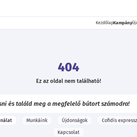
Kezdőlap
Kampány
Új
404
Ez az oldal nem található!
ínálat
Munkáink
Újdonságok
Cofidis expressz
Kapcsolat