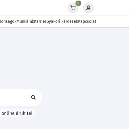
0
donságok
Munkáink
Karrier
Gyakori kérdések
Kapcsolat
 online áruhitel