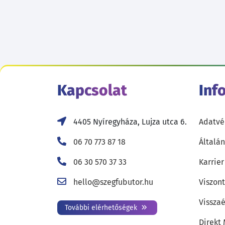
Kapcsolat
Inf
4405 Nyíregyháza, Lujza utca 6.
Adatvé
06 70 773 87 18
Általán
06 30 570 37 33
Karrier
hello@szegfubutor.hu
Viszon
Visszaé
További elérhetőségek
Direkt