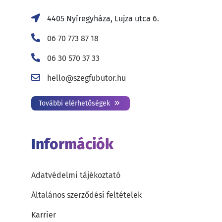
4405 Nyíregyháza, Lujza utca 6.
06 70 773 87 18
06 30 570 37 33
hello@szegfubutor.hu
További elérhetőségek
Információk
Adatvédelmi tájékoztató
Általános szerződési feltételek
Karrier