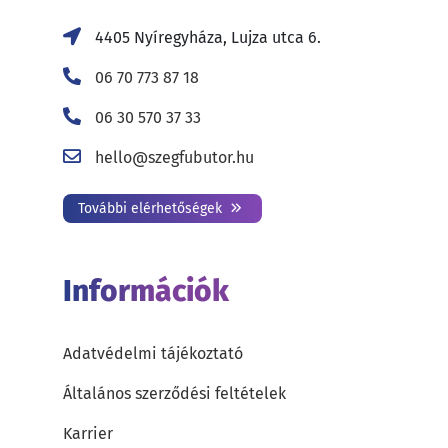
4405 Nyíregyháza, Lujza utca 6.
06 70 773 87 18
06 30 570 37 33
hello@szegfubutor.hu
További elérhetőségek
Információk
Adatvédelmi tájékoztató
Általános szerződési feltételek
Karrier