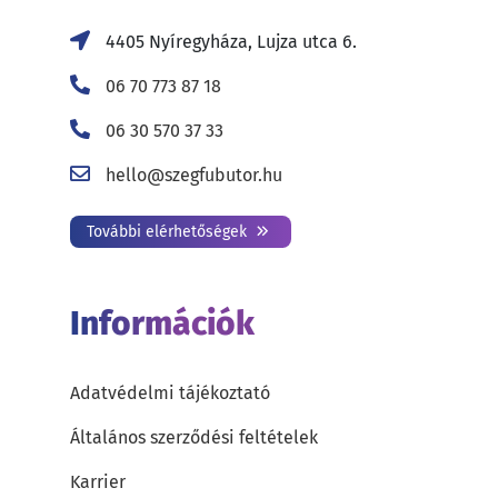
4405 Nyíregyháza, Lujza utca 6.
06 70 773 87 18
06 30 570 37 33
hello@szegfubutor.hu
További elérhetőségek
Információk
Adatvédelmi tájékoztató
Általános szerződési feltételek
Karrier