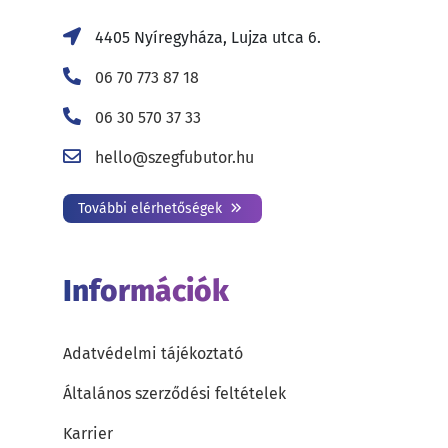
4405 Nyíregyháza, Lujza utca 6.
06 70 773 87 18
06 30 570 37 33
hello@szegfubutor.hu
További elérhetőségek
Információk
Adatvédelmi tájékoztató
Általános szerződési feltételek
Karrier